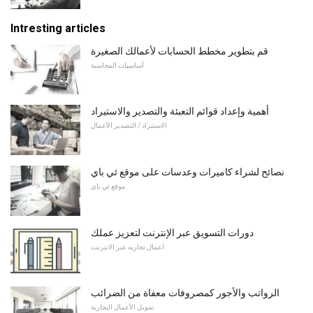
Intresting articles
قم بتطوير مخطط الحسابات لأعمالك الصغيرة
أساسيات المحاسبة
أهمية وإعداد قوائم التعبئة والتصدير والاستيراد
الاستيراد / التصدير الأعمال
نصائح لشراء كاميرات وعدسات على موقع ئي باي
موقع ئي باي
دورات التسويق عبر الإنترنت لتعزيز عملك
اعمال تجاريه عبر الانترنت
الرواتب والأجور كمصروفات معفاة من الضرائب
تمويل الأعمال التجارية