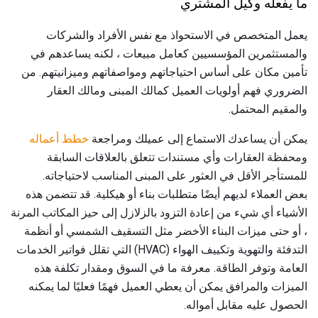
ما يفعله وكيل المشتري
يعمل المتخصص في الاستحواذ مع نفس الأفراد والشركات
والمستثمرين المؤسسيين كعامل مبيعات ، لكنه يساعدهم في
تأمين مكان على أساس احتياجاتهم ومواصفاتهم وميزانيتهم. من
الضروري فهم أولويات العميل كمالك المبنى ومالك العقار
والمقيم المحتمل.
يمكن أن يساعدك الاستماع إلى عميلك ومراجعة
خطط أعماله
ومحفظة العقارات وأي مستندات تتعلق بالعلاقات السابقة
للمستأجر الأقل في العثور على المبنى المناسب لاحتياجاته.
بعض العملاء لديهم أيضًا متطلبات بناء أو هيكلية. قد تتضمن هذه
الأشياء أي شيء من إعادة التزود بالزلازل إلى حيز المكاتب المرنة
، أو حتى ميزات البناء الأخضر مثل التسقيف الشمسي أو أنظمة
التدفئة والتهوية وتكييف الهواء (HVAC) التي تقلل فواتير الخدمات
العامة وتوفر الطاقة. معرفة ما في السوق ومقدار تكلفة هذه
الميزات والمرافق يمكن أن يعطي العميل فهمًا فعليًا لما يمكنه
الحصول عليه مقابل أمواله.