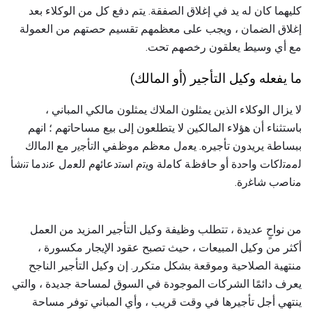
كليهما كان له يد في إغلاق الصفقة. يتم دفع كل من الوكلاء بعد
إغلاق الضمان ، ويجب على معظمهم تقسيم حصتهم من العمولة
مع أي وسيط يعلقون رخصهم تحت.
ما يفعله وكيل التأجير (أو المالك)
لا يزال الوكلاء الذين يمثلون الملاك يمثلون مالكي المباني ،
باستثناء أن هؤلاء المالكين لا يتطلعون إلى بيع مساحاتهم ؛ انهم
ببساطة يريدون تأجيره. ﯾﻌﻣل ﻣﻌظم ﻣوظﻔﻲ اﻟﺗﺄﺟﯾر ﻣﻊ اﻟﻣﺎﻟك
ﻟﻣﻣﺗﻟﮐﺎت واﺣدة أو ﺣﺎﻓظﺔ ﮐﺎﻣﻟﺔ وﯾﺗم اﺳﺗدﻋﺎﺋﮭم ﻟﻟﻌﻣل ﻋﻧدﻣﺎ ﺗﻧﺷﺄ
ﻣﻧﺎﺻب ﺷﺎﻏرة.
من نواحٍ عديدة ، تتطلب وظيفة وكيل التأجير المزيد من العمل
أكثر من وكيل المبيعات ، حيث تصبح عقود الإيجار مكسورة ،
منتهية الصلاحية وموقعة بشكل متكرر. إن وكيل التأجير الناجح
يعرف دائمًا الشركات الموجودة في السوق لمساحة جديدة ، والتي
ينتهي أجل تأجيرها في وقت قريب ، وأي المباني توفر مساحة