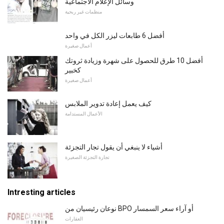
وسائل الإعلام الاجتماعية
منظمات غير ربحية
أفضل 6 طابعات ليزر الكل في واحد
أعمال صغيرة
أفضل 10 طرق للحصول على شهرة وزيادة ثروتك
كخبير
أعمال صغيرة
كيف يعمل إعادة تدوير الملابس
الأعمال المستدامة
أشياء لا ينبغي أن يقول تجار التجزئة
تجارة التجزئة الصغيرة
Intresting articles
نوعان رئيسيان من BPO أو آراء سعر السمسار
العقارات