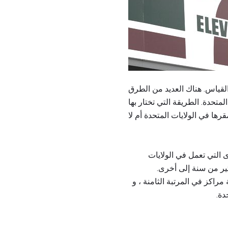
القياس. هناك العديد من الطرق
قة التي تختار بها CSNews قياسها وترتيبها
اسل المتاجر العشرة الكبرى التي تعمل في الولايات
Alimentation Couche-T ، لا تغير ترتيب الكثير من سنة إلى أخرى.
عام 2013 هو Casey's General ، والتي قفزت ثلاثة مراكز في المرتبة الثامنة ، و