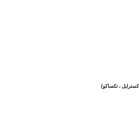
سترايل ، تكساكو)