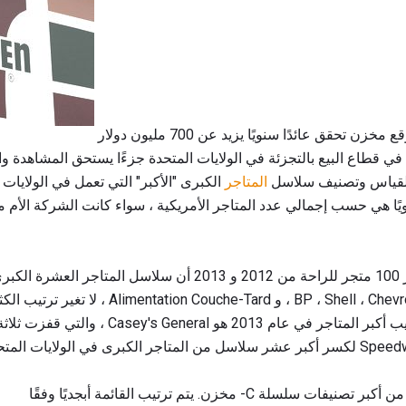
مع وجود أكثر من 120،000 موقع مخزن تحقق عائدًا سنويًا يزيد عن 700 مليون دولار
 في قطاع البيع بالتجزئة في الولايات المتحدة جزءًا يستحق المشاهدة و
قياس وتصنيف سلاسل
المتاجر
الكبرى "الأكبر" التي تعمل في الولايات المتحدة. الطري
توضح المقارنة بين سلاسل أكبر 100 متجر للراحة من 2012 و 2013 أن سل
المتحدة والتي تشمل 7-11 ، BP ، Shell ، Chevron ، و ard
الاستثناء من ذلك في قائمة ترتيب أكبر المتاجر في 
ة C- مخزن. يتم ترتيب القائمة أبجديًا وفقًا