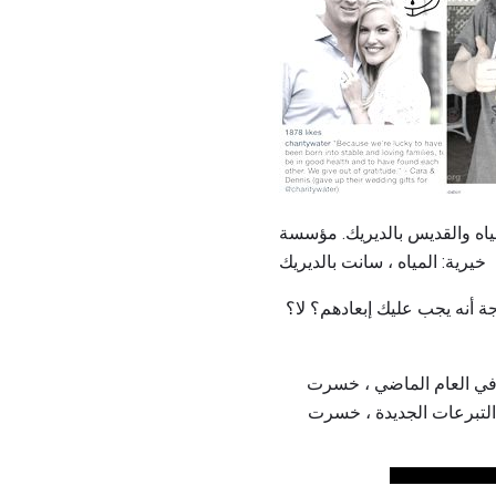
ياه والقديس بالديريك. مؤسسة
خيرية: المياه ، سانت بالديريك
 أنه يجب عليك إبعادهم؟ لا؟
. في العام الماضي ، خسرت
ل كل مائة حصلوا عليها. علاوة على ذلك ، فمع كل 100 دولار من التبرعات الجديدة ، خسرت