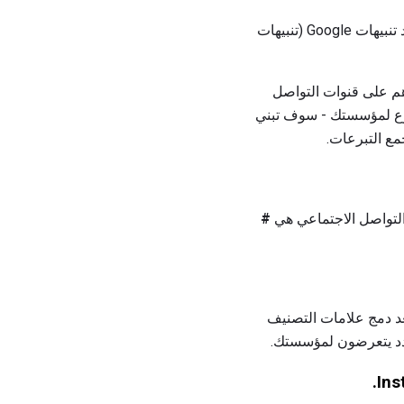
قم بعمل قائمة Twitter للمتبرعين والجهات الراعية والممولين والمساندين الرئيسيين. كما يمكنك إعداد تنبيهات Google (تنبيهات
م على قنوات التواصل
لتبرع لمؤسستك - سوف تبني
مع التبرعات.
التواصل الاجتماعي هي
#
لك. يعد دمج علامات التصنيف
دد يتعرضون لمؤسستك.