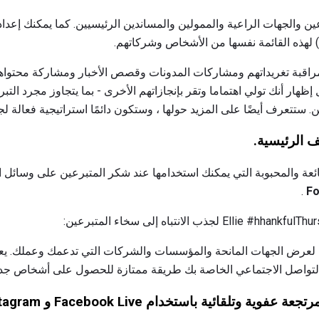
ية) لهذه القائمة نفسها من الأشخاص وشركاتهم.
مراقبة تغريداتهم ومشاركات المدونات وقصص الأخبار ومشاركة محتواه
إظهار أنك تولي اهتماما وتقر بإنجازاتهم الأخرى - بما يتجاوز مجرد ا
. ستتعرف أيضًا على المزيد حولها ، وستكون دائمًا استراتيجية فعالة لج
 الرئيسية.
ئعة والمحبوبة التي يمكنك استخدامها عند شكر المتبرعين على وسائل 
.
يمكن استخدام #FollowFriday لعرض الجهات المانحة والمؤسسات والشركات التي تدعمك وعم
لتواصل الاجتماعي الخاصة بك طريقة ممتازة للحصول على أشخاص ج
 وتلقائية باستخدام Facebook Live و Instagram.