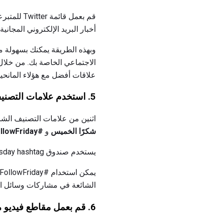
أخبار البريد الإلكتروني المجان
وبهذه الطريقة يمكنك بسهولة 
الاجتماعي الخاصة بك. من خلال 
علاقات أفضل مع هؤلاء المانحين
5.
استخدم علامات التصنيف
اثنين من علامات التصنيف الشا
شكرًا الخميس
و
#FollowFriday
يستخدم صندوق Ellie #hhankfulThursday hashtag لجذب الانتباه إلى سخاء المتبرعين:
الشائعة في مشاركات وسائل ا
6.
قم بعمل مقاطع فيديو مرتجعة عفوية