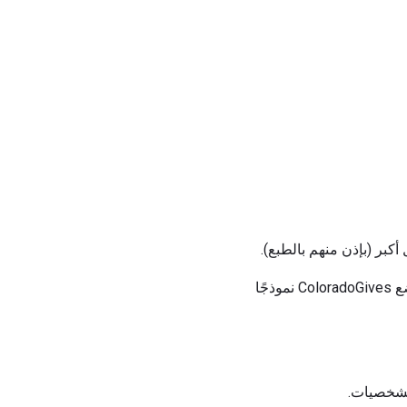
بر (بإذن منهم بالطبع).
توفر NonProfit Times بعض الأمثلة على الأسئلة المتكررة التي يسألها المتبرعون عن مؤسستك ، وتضع ColoradoGives نموذجًا
الشخصيات.