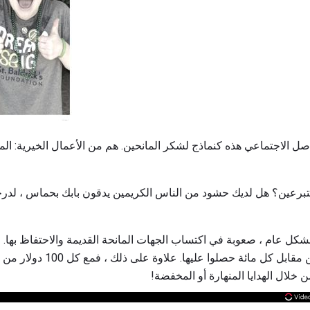
 الاجتماعي هذه كنماذج لشكر المانحين. هم من الأعمال الخيرية: الم
تبرعين؟ هل لديك حشود من الناس الكريمين يدقون بابك بحماس ، لدرجة
 بشكل عام ، صعوبة في اكتساب الجهات المانحة القديمة والاحتفاظ بها
المؤسسات الخيرية 103 مانحين مقاب