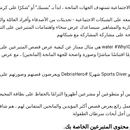
تماعية تستهدف الجهات المانحة ، ابدأ بـ "بسببك" أو "شكرًا على كرم
 على الشبكات الاجتماعية - تحديثات من الأصدقاء وأفراد العائلة وال
خبارية والمشاهير. سيساعدك عرض سخاء واهتمامات المتبرعين على التم
نحة على مشاركة المشاركة مع شبكاتهم.
الحملة الخيرية: water #WhyIGive Instagram هي مثال ممتاز عن كيفية عرض قصص ا
مًا اقتباسًا مباشرًا وصورة واضحة للجهة المانحة (المانحين) ، مع ع
يختار كل من مشروع AWARE و Sports Diver شهريًا #DebrisHero وي
ن أو متطوعين أو مشرعين أظهروا التزامًا بالحفاظ على نظافة المحيط
ل رائع يعرض قصص أكثر المؤيدين والمانحين المتفانين لهم ، هم شافي
ن أجل أبحاث سرطان الطفولة:
 محتوى المتبرعين الخاصة بك.