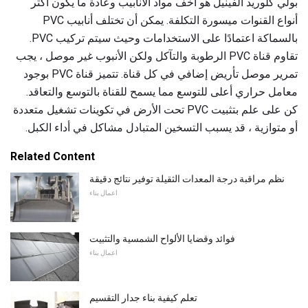
بولي كلوريد الفينيل هو أخف مواد الأنابيب وعادة ما يكون أكثر
أنواع القنوات ميسورة التكلفة. يمكن أن تختلف أنابيب PVC
بالسماكة اعتمادًا على الاستخدامات وحيث سيتم تركيب PVC.
تقاوم قناة PVC الرطوبة والتآكل ولكن الأنبوب غير موصل ، يجب
تمرير موصل تأريض إضافي في كل قناة. تتميز قناة PVC بوجود
معامل حراري أعلى للتوسع مما يسمح للقناة بالتوسع والتعاقد.
كن على علم بتثبيت PVC تحت الأرض في تكوينات تشغيل متعددة
أو متوازية ، قد يسبب التسخين المتبادل مشاكل في أداء الكبل.
Related Content
نظم مراقبة درجة المعدات الثقيلة توفير نتائج دقيقة
اعمال بناء
فوائد وقضايا الألواح الشمسية والتثبيت
اعمال بناء
تعلم كيفية بناء جدار التقسيم