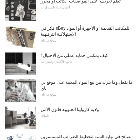
تعلم تعريف "على المواصفات" لكاتب أو محرر
أعمال حرة واستشارات
فكر في eBay للمكاتب القديمة أو الأجهزة أو المواد
الاستهلاكية الترفيهية
موقع ئي باي
كيف يمكنني حماية عملي من الاحتيال؟
قانون الأعمال والضرائب
ما يفعل وما يترك من بيع المواد المعيبة على موقع ئي
باي
موقع ئي باي
ولاية كارولينا الجنوبية قانون الأمن
الملاك
نصائح في نهاية السنة لتخطيط الضرائب للمستثمرين