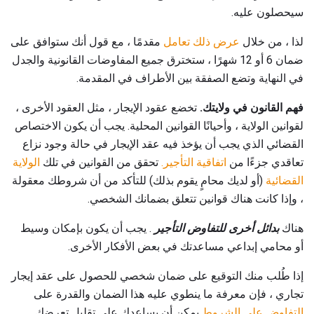
سيحصلون عليه.
لذا ، من خلال
عرض ذلك تعامل
مقدمًا ، مع قول أنك ستوافق على
ضمان 6 أو 12 شهرًا ، ستخترق جميع المفاوضات القانونية والجدل
في النهاية وتضع الصفقة بين الأطراف في المقدمة.
فهم القانون في ولايتك.
تخضع عقود الإيجار ، مثل العقود الأخرى ،
لقوانين الولاية ، وأحيانًا القوانين المحلية. يجب أن يكون الاختصاص
القضائي الذي يجب أن يؤخذ فيه عقد الإيجار في حالة وجود نزاع
تعاقدي جزءًا من
اتفاقية التأجير.
تحقق من القوانين في تلك
الولاية
القضائية
(أو لديك محامٍ يقوم بذلك) للتأكد من أن شروطك معقولة
، وإذا كانت هناك قوانين تتعلق بضمانك الشخصي.
هناك
بدائل أخرى للتفاوض التأجير
. يجب أن يكون بإمكان وسيط
أو محامي إبداعي مساعدتك في بعض الأفكار الأخرى.
إذا طُلب منك التوقيع على ضمان شخصي للحصول على عقد إيجار
تجاري ، فإن معرفة ما ينطوي عليه هذا الضمان والقدرة على
التفاوض على الشروط
يمكن أن يساعدك على تقليل تعرضك