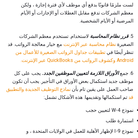
لست ملزمًا قانونًا بدفع أي موظف لأي فترة إجازة ، ولكن
معظم الشركات تدفع مقابل العطلات أو الإجازات أو الأيام
المرضية أو الأيام الشخصية.
5.
قرر نظام المحاسبة
لاستخدام. تستخدم معظم الشركات
الصغيرة
نظام محاسبة عبر الإنترنت
مع خيار معالجة الرواتب. قد
تنظر أيضًا في
تطبيقات جداول الرواتب الصغيرة للأعمال من
Android وكشوف الرواتب من
QuickBooks عبر الإنترنت.
6. جمع
الأوراق اللازمة لتعيين الموظفين الجدد.
يجب على كل
موظف جديد استكمال بعض الأوراق في التأجير. يجب أن تكون
صاحب العمل على يقين تام بأن
نماذج التوظيف الجديدة والتطبيق
قد
تم استكمالها وتقديمها. هذه الأشكال تشمل:
نموذج W-4 لتعيين حجب
استمارة طلب
نموذج I-9 لإظهار الأهلية للعمل في الولايات المتحدة ، و