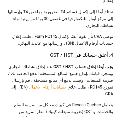
(CRA).
تحتاج أيضًا إلى إكمال قسائم T4 الضرورية وملخص T4 وإرسالها
إلى مركز أوتاوا للتكنولوجيا في غضون 30 يومًا من يوم انتهاء
نشاطك التجاري.
توصي CRA بأن تقوم أيضًا بإكمال Form RC145 ، طلب إغلاق
حسابات أرقام الأعمال (BN) ، وإرسالها مع عائدك النهائي.
4. أغلق حسابك في GST / HST
يجب أيضًا إغلاق حساب GST / HST
عند إغلاق نشاطك التجاري.
وبمجرد قيامك بإيداع جميع المبالغ المستحقة الدفع الخاصة بك /
ضريبة المبيعات ، وقمت بدفع أي مبالغ مستحقة ، قم بإرسال
نموذج RC145 ، طلب إغلاق
حسابات أرقام الأعمال
(BN) ، إلى
CRA.
يتعامل Revenu Quebec في كيبيك مع كل من ضريبة السلع
والخدمات و QST (ضريبة مبيعات كيبيك). انظر المزيد من