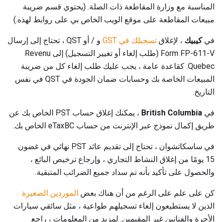
المناسبة مع وزارة المقاطعة ذات الصلة. (يحتوي قسم ضريبة
مبيعات المقاطعة على موقع الويب الخاص بي على روابط لهذه.)
في
كيبيك
، لإغلاق
تسجيلك في GST
و / أو QST ، تحتاج إلى إرسال
Form FP-611-V (طلب إلغاء أو تغيير التسجيل) إلى Revenu
Quebec. كقاعدة عامة ، يجب عليك طلب إلغاء كل من ضريبة
المبيعات الخاصة بك وحسابات ضمان الجودة في QST في نفس
التاريخ.
في
British Columbia
، يمكنك إغلاق حساب PST الخاص بك عن
طريق إكمال نموذج عبر الإنترنت من حساب eTaxBC الخاص بك.
في ساسكاتشوان ، تحتاج إلى تقديم عائد PST نهائي في غضون
15 يومًا من إغلاق النشاط التجاري ، وإرجاع ترخيص البائع ،
والحصول على تأكيد بأنه تم سداد جميع الضرائب المتبقية.
كن على علم على الرغم من أن هناك بعض
الموردين الصغيرة
الذين لا يستطيعون إلغاء تسجيلهم طواعية ، مثل سائقي سيارات
الأجرة والفنانين غير المقيمين. لمزيد من المعلومات ، راجع