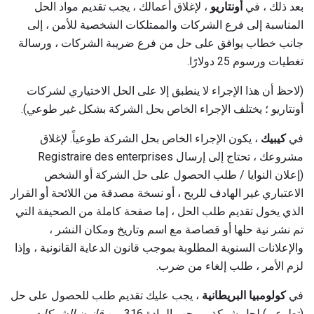
بعد ذلك ، في
أونتاريو
، لإغلاق أعمالك ، يجب تقديم مواد الحل
المناسبة إلى فرع الشركات والممتلكات الشخصية للأمن ، إلى
جانب خطاب يوافق على حل من فرع ضريبة الشركات ، ورسالة
تغطيات ورسوم 25 دولارًا.
(لاحظ أن هذا الإجراء لا ينطبق إلا على الحل الاختياري لشركات
أونتاريو ؛ يختلف الإجراء الخاص بحل الشركة بشكل غير طوعي).
في
كيبيك
، يكون الإجراء الخاص بحل الشركة طوعياً. لإغلاق
مشروعك ، تحتاج إلى إرسال Registraire des enterprises
(إعلان النوايا / طلب الحصول على حل الشركة أو الشخص
الاعتباري غير الهادف للربح ، أو نسخة مصدقة من اللائحة أو القرار
الذي يخول تقديم طلب الحل ، إما صفحة كاملة من الصحيفة التي
تم نشر نية حلها أو قصاصة مع اسم وتاريخ ومكان النشر ،
والإعلانات السنوية المطلوبة بموجب قانون الدعاية القانونية ، وإذا
لزم الأمر ، طلب إلغاء من ضرب.
في
كولومبيا البريطانية
، يجب عليك تقديم طلب للحصول على حل
(تطوعي) لحل شركة بموجب المادة 316 من
قانون الشركات