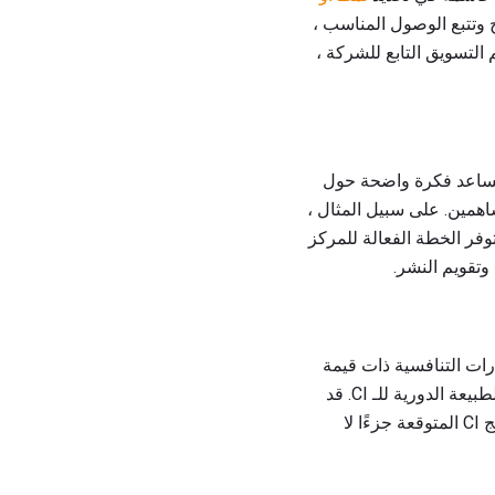
 وتتبع الوصول المناسب ،
وتضمن عمليات أمنية متسقة. عادة ما يكون CI مملوكًا لقسم التسويق التابع للشركة ،
وف تساعد فكرة واضحة حول
اء المساهمين. على سبيل المثال ،
فر الخطة الفعالة للمركز
ات التنافسية ذات قيمة
لمشروع ، يجب أن تكون قابلة للتنفيذ ، ويجب أن تكون في الوقت المناسب. هناك مقياس للنعمة في الطبيعة الدورية للـ CI. قد
يتم اكتشاف المعلومات غير المتاحة في ربع السنة التالي. ولكن من الناحية المثالية ، يجب أن تكون نتائج CI المتوقعة جزءًا لا