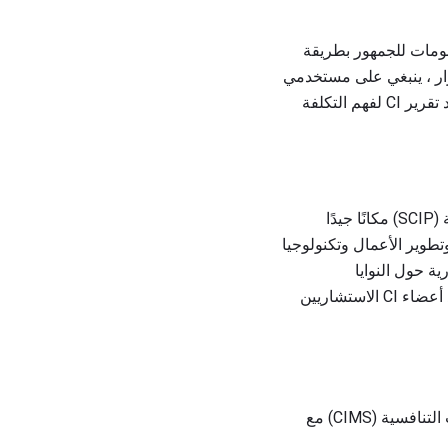
ومات للجمهور بطريقة
رار ، ينبغي على مستخدمي
البيانات والتأكد من تلك البيانات من خلال عمليات التثبت. يجب أيضًا إعداد تقرير CI لفهم التكلفة
تعد المنظمة غير الهادفة للربح ، وهي منظمة غير ربحية ، متخصصة في مجال الاستخبارات الاستراتيجية (SCIP) مكانًا جيدًا
ل الاستراتيجي وتطوير الأعمال وتكنولوجيا
ة حول النوايا
الاستراتيجية ، وقدرات العمل ، ومواطن الضعف الخاصة بالشركات المنافسة. ابدأ بالاستكشاف مع أحد أعضاء CI الاستشاريين
يمكن إدارة الذكاء التنافسي من خلال أبحاث السوق "افعل بنفسك". استكشف أنظمة إدارة الاستخبارات التنافسية (CIMS) مع