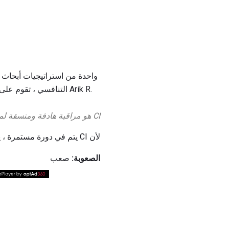
التنافسي ، تقوم على
CI هو مراقبة هادفة ومنسقة لمنافسك (منافسيك) ، أينما وأينما كانوا ، في سوق محددة.
لأن CI يتم في دورة مستمرة ، يجب أن تحدث عدة خطوات أساسية بشكل موثوق به.
الصعوبة:
صعب