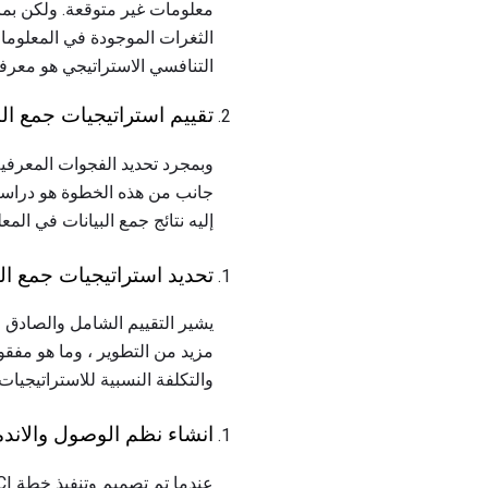
التنافسي الاستراتيجي هو معرفة 
تقييم استراتيجيات جمع البيانات CI 
وبمجرد تحديد الفجوات المعرفية
جانب من هذه الخطوة هو دراس
إليه نتائج جمع البيانات في المع
تحديد استراتيجيات جمع البيا
يشير التقييم الشامل والصادق لا
مزيد من التطوير ، وما هو مفقود من برنامج CI. يجب أن يدرس تصم
والتكلفة النسبية للاستراتيجيات
انشاء نظم الوصول والاندم
عندما تم تصميم وتنفيذ خطة CI بعناية ، تزداد قيمتها بمرور الوقت. يمكن أن تكون المعلومات التاريخية حاسمة في تحديد