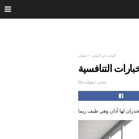
البحث عن المتجر
تقنيات
خبارات التنافسية
by جيجي ديفولت
جدران لها آذان وهي طيف ربما