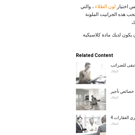
كس اختيار
لون الطلاء
، والتي
حب هذه الجرانيت الملونة
.
أن يكون لديك مادة كلاسيكية
Related Content
تبقى للضرائب
الملاك
م خصائص تأجير
الملاك
يري العقارات
الملاك