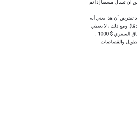
ن أن تسأل مسبقا إذا تم
خ التي تبلغ مساحتها 24 قدمًا من الأعلى. قد تفترض أن هذا يعني أنه
ع على المواد التي تبلغ 41.67 دولارًا أمريكيًا للقدم المربع (1000 دولار مقسومًا على 24 قدمًا). ومع ذلك ، لا يغطي
سوى سعر المادة. إذا اخترت مادة تبلغ 41 دولارًا أمريكيًا للقدم المربعة وافترض أنك ستكون ضمن النطاق السعري $ 1000 ،