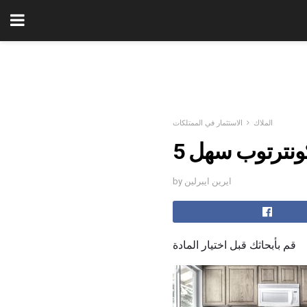
الملاك
الاستثمار في الممتلكات
 كونترتوب سهل
by ايرين ايبرلين
قم بأبحاثك قبل اختيار المادة