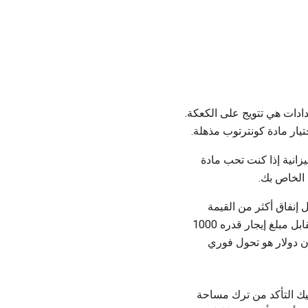
ادات هي تتويج على الكعكة.
يار مادة كونترتوب مذهلة.
يزانية إذا كنت تحب مادة
 الخاص بك.
إنفاق أكثر من القيمة
التي سيضيفها المنضدة إلى العقار الموجود. إن اختيار المادة التي تبلغ 90 دولارًا أمريكيًا للقدم المربع مقابل مبلغ إيجار قدره 1000
ن دولار هو تحول فوري
، ولكن يجب عليك التأكد من ترك مساحة