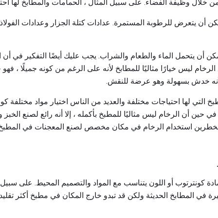
ن خلال وظيفة الفضاء. على سبيل المثال ، الحمامات والمطابخ لها احت
كن أن يتعرض للرطوبة المستمرة. عدادات كتلة الجزار وعدادات الفولاذ
ن أن يتحمل الماء والطعام والشراب. يجب عليك أيضًا التفكير في أن الأ
خام ليس خيارًا مثاليًا للمطابخ لأنه على الرغم من كونه جميلًا ، فه
أنه خدش بسهولة وهو عرضة للنقش.
خ التي لها احتياجات مختلفة والعديد من الناس اختيار مواد مختلفة كو
ي حين أن الرخام ليس مثاليًا للمطبخ بأكمله ، إلا أنه رائع لصنع الخبز و
ين الخطرين استخدام الرخام في مكان مخصص لصنع المعجنات في المطبخ و
دة كونترتوب أو اللون يتناسب مع المواد والتصميم المحيط. على سبيل ال
بيرة في المطابخ الحديثة ولكن قد تبدو خارج المكان في مطبخ أكثر تقلي