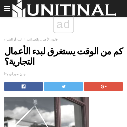
ad
قانون الأعمال والضرائب
البدء أو الشراء
كم من الوقت يستغرق لبدء الأعمال
التجارية؟
by جان موراي