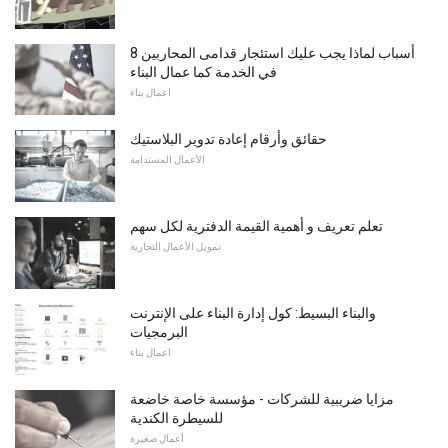
8 أسباب لماذا يجب عليك استئجار قدامى المحاربين
في الخدمة كما عمال البناء
اعمال بناء
حقائق وأرقام إعادة تدوير البلاستيك
الأعمال المستدامة
تعلم تعريف و أهمية القيمة الدفترية لكل سهم
تمويل الأعمال التجارية
والبناء البسيط: كول إدارة البناء على الإنترنت
البرمجيات
اعمال بناء
مزايا ضريبية للشركات - مؤسسة خاصة خاضعة
للسيطرة الكندية
أعمال صغيرة