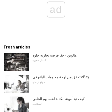
ad
Fresh articles
هالوين - حقا فرصة تجارية حلوة
أعمال صغيرة
تحقق من لوحة معلومات البائع في eBay
موقع ئي باي
كيف تبدأ مهنة الكتابة لحسابهم الخاص
الصناعات