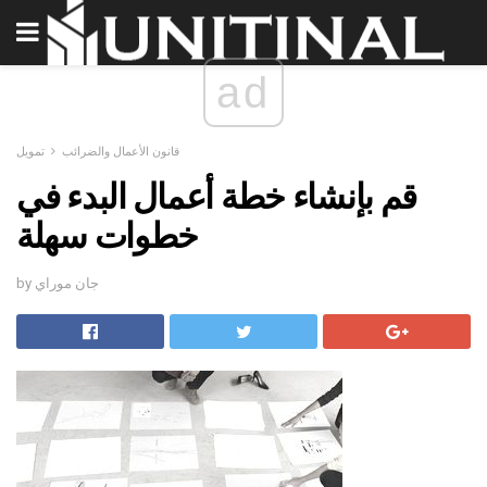
ad
قانون الأعمال والضرائب
تمويل
قم بإنشاء خطة أعمال البدء في
خطوات سهلة
by جان موراي