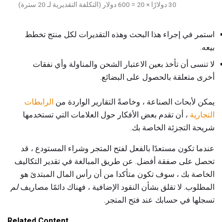
30 دولارًا × 20 = 600 دولار (التكلفة التقديرية لـ 20 سترة)
استمر في إجراء هذا البحث وهذه التقديرات لكل منتج تخطط
بيعه.
لا تنسى أن تأخذ بعين الاعتبار الشحن والمناولة وأي نفقات
أخرى متعلقة بالحصول على البضائع.
يمكن لأبحاث الصناعة ، وخاصةً التقارير الواردة من
الرابطات
التجارية
، أن تقدم بعض الأفكار حول العلامات التي تستخدمها
شريحة التجزئة الخاصة بك.
عندما تكون مستعدًا بالفعل لفتح المتجر وشراء المستودع ، قد
تحصل على صفقة أفضل. عن طريق المبالغة في تقدير التكاليف
الخاصة بك ، سوف تكون متأكدا من أن رأس المال المبتدئ هو
المطلوب. لا تقلق بشأن النقود الإضافية ، فهناك دائمًا مصاريف
لم
تسجلها في حسابك عند فتح المتجر.
Related Content