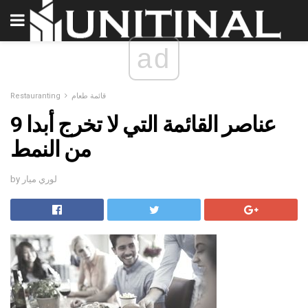
ad
قائمة طعام
Restauranting
9 عناصر القائمة التي لا تخرج أبدا
من النمط
by لوري ميار