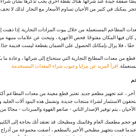
 أيضًا صفقة جيدة عند شرائها. هناك نقطة أخرى يجب تذكرها بشأن شراء
ي حجر. يمكنك في كثير من الأحيان تساوم الأسعار مع التجار. لذلك لا ت
دات المطاعم المستعملة من خلال بيوت المزادات التجارية. إذا ذهبت إ
 كان فيها المكان مفتوحًا. فحص الأجهزة ، وتبحث عن علامات منبهة من 
 حقًا ، فلا يزال بإمكانك الحصول على الضمان بقطعة ليست قديمة جدًا.
قطع من معدات المطابخ التجارية التي ستحتاج إلى شرائها ، وعادة ما ي
مستعملة.
اقرأ المزيد عن مزايا وعيوب شراء المعدات المستخدمة.
م
آخر ، عند تجهيز مطعم جديد. تعتبر قطع معينة من معدات المطاعم أكث
ستحقون الاستثمار لشراء منتجات جديدة. وتشمل هذه البنود آلات الجلي
لأحيان ، يتم توفير الإصدار الثاني - صانعو القهوة والمبردات - مجانًا 
و حجم مطعمك العام وقائمتك ومطبخك. قد تعتقد أنك بحاجة إلى الكثير
 عندما قمت بتجهيز مطبخي الأخير بالمطعم ، أضفت مجموعة من أدراج مب