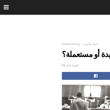
أسئلة وأجوبة
Restauranting
ة أو مستعملة؟
by لوري ميار