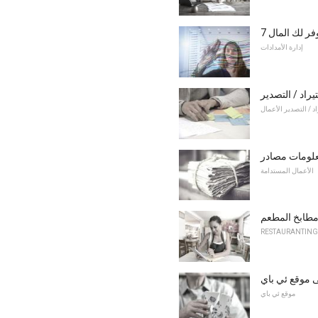
فر لك المال
إدارة الأمدادات
راد / التصدير
اد / التصدير الأعمال
معلومات مصادر
الأعمال المستدامة
مطابخ المطعم
RESTAURANTING
ى موقع ئي باي
موقع ئي باي