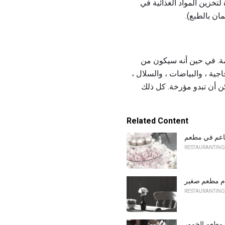
لتخزين المواد الغذائية في
مان بالطبع).
ة. في حين أنه سيكون من
اجية ، والبياضات ، والسلال ،
ن أن تبدو مؤرخة. كل ذلك
Related Content
طاعم في مطعم
RESTAURANTING
ام مطعم صغير
RESTAURANTING
مطعم الخمور