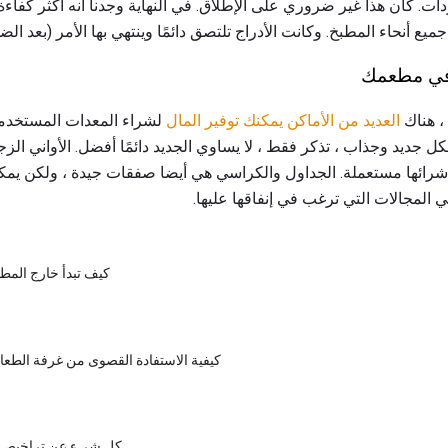
ات. كان هذا غير ضروري على الإطلاق. في النهاية وجدنا أنه أكثر كفاءة 
يع أنحاء المطبخ. وكانت الأدراج تلتصق دائمًا وينتهي بها الأمر (بعد الض
 في مطعمك
، هناك
العديد من الأماكن يمكنك توفير المال
لشراء المعدات المستخدم
ل جديد وجذاب ، تذكر فقط ، لا يساوي الجديد دائمًا أفضل. الأواني الزج
 شرائها مستعملة. الجداول والكراسي هي أيضا صفقات جيدة ، ولكن يمك
 المجالات التي ترغب في إنفاقها عليها.
كيف تبدأ خارج الم
كيفية الاستفادة القصوى من غرفة الطع
كل شيء عن تراخيص 