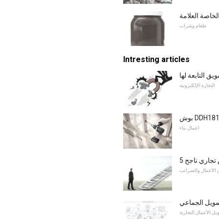
الخاصة العلامة
طعام وشراب
Intresting articles
ق التابعة لها
التجارة الإلكترونية
اعمال بناء
 تجاري ناجح
 الأعمال والضرائب
تمويل الجماعي
يل الأعمال التجارية