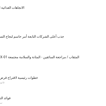
الاتجاهات الغذائية 
جذب أعلى الشركات التابعة أمر حاسم لنجاح التسوي
بوش DDH181X-01 المثقاب / مراجعة السائقين - المتانة والسلامة مجتمعة
5 خطوات رئيسية لاقتراح قرض
قانون
فوائد ال
تمو