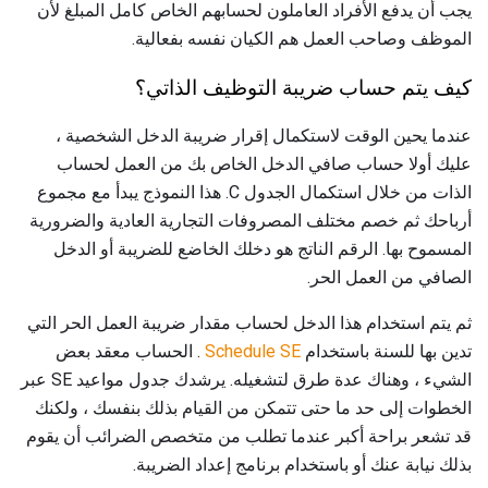
يجب أن يدفع الأفراد العاملون لحسابهم الخاص كامل المبلغ لأن
الموظف وصاحب العمل هم الكيان نفسه بفعالية.
كيف يتم حساب ضريبة التوظيف الذاتي؟
عندما يحين الوقت لاستكمال إقرار ضريبة الدخل الشخصية ،
عليك أولا حساب صافي الدخل الخاص بك من العمل لحساب
الذات من خلال استكمال الجدول C. هذا النموذج يبدأ مع مجموع
أرباحك ثم خصم مختلف المصروفات التجارية العادية والضرورية
المسموح بها. الرقم الناتج هو دخلك الخاضع للضريبة أو الدخل
الصافي من العمل الحر.
ثم يتم استخدام هذا الدخل لحساب مقدار ضريبة العمل الحر التي
تدين بها للسنة باستخدام
Schedule SE
. الحساب معقد بعض
الشيء ، وهناك عدة طرق لتشغيله. يرشدك جدول مواعيد SE عبر
الخطوات إلى حد ما حتى تتمكن من القيام بذلك بنفسك ، ولكنك
قد تشعر براحة أكبر عندما تطلب من متخصص الضرائب أن يقوم
بذلك نيابة عنك أو باستخدام برنامج إعداد الضريبة.