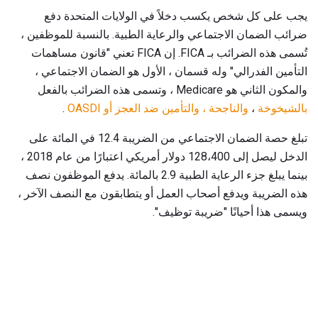
يجب على كل شخص يكسب دخلاً في الولايات المتحدة دفع
ضرائب الضمان الاجتماعي والرعاية الطبية. بالنسبة للموظفين ،
تُسمى هذه الضرائب بـ FICA. إن FICA تعني "قانون مساهمات
التأمين الفدرالي" وله قسمان ، الأول هو الضمان الاجتماعي ،
والمكون الثاني هو Medicare ، وتسمى هذه الضرائب بالفعل
بالشيخوخة
،
والناجحة
،
والتأمين ضد العجز أو OASDI
.
تبلغ حصة الضمان الاجتماعي من الضريبة 12.4 في المائة على
الدخل ليصل إلى 128،400 دولار أمريكي اعتبارًا من عام 2018 ،
بينما يبلغ جزء الرعاية الطبية 2.9 بالمائة. يدفع الموظفون نصف
هذه الضريبة ويدفع أصحاب العمل أو يتطابقون مع النصف الآخر ،
ويسمى هذا أحيانًا "ضريبة توظيف".