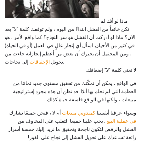
ماذا لو أنك لم
تكن خائفاً من الفشل ابتداءً من اليوم ، ولم توقفك كلمة "لا" بعد
الآن؟ ماذا لو أدركت أن الفشل هو سر النجاح؟ كما واقع الأمر ، هو
في كثير من الأحيان. اسأل أي إنجاز عالٍ في العمل (أو في الحياة)
، ومن المحتمل أن يخبرك أن بعض من أعظم إنجازاته جاءت من
إلى نجاحات.
تحويل
الإخفاقات
لا تعني كلمة "لا" إضعافك.
في الواقع ، يمكن أن تمكّنك من تحقيق مستوى جديد تمامًا من
العظمة التي لم تحلم بها أبدًا. قد تظن أن هذه مجرد إستراتيجية
مبيعات ، ولكنها في الواقع فلسفة حياة كذلك.
وسواء عرفنا أنفسنا
كمندوبي مبيعات
أم لا ، فنحن جميعًا نشارك
في عملية البيع
. يجب علينا جميعا التغلب على المخاوف من
الفشل والرفض لتكون ناجحة وتحقيق ما نريد. إليك خمسة أسرار
رائعة تساعدك على تحويل الفشل إلى نجاح على الفور!