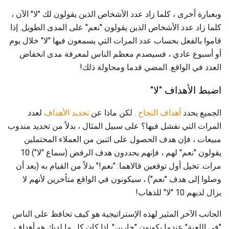
وبعبارة أخرى ، كلما زاد عدد الأشخاص الذين يقولون لك "لا" الآن ،
كلما زاد عدد الأشخاص الذين يقولون "نعم" على المدى الطويل. إذا
قاموا بالفعل بحساب عدد المرات التي يسمعون فيها "لا" خلال يوم
أو أسبوع عادي ، فسيصدم معظم الناس لمعرفة مدى انخفاض
العدد في الواقع. المضي قدما ومحاولة ذلك!
اضبط الأهداف "لا"
الجميع يحدد
أهداف النجاح
. لكن ماذا عن
تحديد الأهداف
لعدد
المرات التي نفشل فيها؟ على سبيل المثال ، بدلاً من تحديد مندوب
مبيعات ، فإن هدف الحصول على اثنين من العملاء المحتملين
يقولون "نعم" لهم ، فإنهم يحددون هدف الرفض (سماع "لا") 10
مرات. تخيل أول توقعين قالاهما: "نعم!" بدلاً من القيام به (بعد أن
وصلوا إلى هدف "نعم") ، سيكونون في الواقع متأخرين لأنهم لا
يزال لديهم 10 "لا" للذهاب!
الجانب الآخر المثير لهذه الإستراتيجية هو كيف تحافظ على الناس
"في اللعبة" عندما يكونون "حارين". إذا كان كل ما لديك هو أهداف