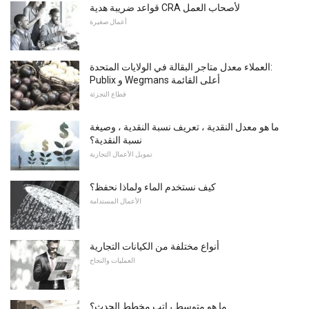
قواعد ضريبة هدية CRA لأصحاب العمل
أعمال صغيرة
العملاء معدل متاجر البقالة في الولايات المتحدة:
Publix و Wegmans أعلى القائمة
قطاع التجزئة
ما هو معدل النقدية ، تعريف نسبة النقدية ، وصيغة
نسبة النقدية؟
تمويل الأعمال التجارية
كيف نستخدم الماء ولماذا نحفظ؟
الأعمال المستدامة
أنواع مختلفة من الكيانات التجارية
العمليات والنجاح
ما هو متوسط ​​راتب مخطط الحدث؟