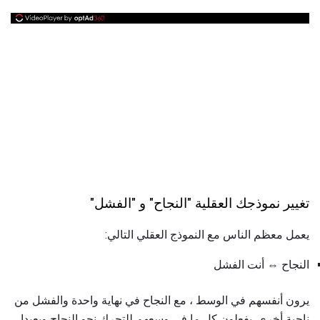
تغيير نموذجك العقلية "النجاح" و "الفشل"
يعمل معظم الناس مع النموذج العقلي التالي:
النجاح ⇔ أنت الفشل
يرون أنفسهم في الوسط ، مع النجاح في نهاية واحدة والفشل من
ناحية أخرى. يفعلون كل ما في وسعهم للتحرك نحو النجاح وبعيدا