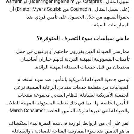
سبيل المثال ، Catapres من Boehringer Ingelheim) أو warfarin
(على سبيل المثال ، Coumadin من Bristol-Myers Squibb) أن
يحموا أنفسهم من خلال الحصول على تأمين فردي ضد
الممارسات السيئة .
ما هي سياسات سوء التصرف المتوفرة؟
ممارسي الصيدلة الذين يقررون حاجتهم أو يرغبون في حمل
تأمينات المسؤولية المهنية الفردية لديهم خياران أساسيان
معتمدان من قبل جمعيات الصيدلة المهنية الرائدة.
توصي جمعية الصيادلة الأمريكية بالتأمين ضد سوء استخدام
الصيدليات من منظمة خدمات مقدمي الرعاية الصحية. ترعى
الجمعية الأمريكية لصيادلة النظام الصحي مجموعة منتجات
التأمين الخاصة بها ، بما في ذلك تغطية المسؤولية المهنية للطلاب
والصيادلة التي تديرها شركة التأمين الخاصة Marsh Consumer.
انقر على أي من الروابط الواردة في هذه الفقرة لبدء استكشاف
ما هو التأمين ضد سوء الممارسة المتاحة للصيادلة ، والصيادلة