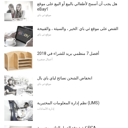
هل يجب أن أسمح لأطفالي بالبيع أو البيع على موقع
eBay؟
موقع ئي باي
القنص على موقع ئي باي: الخير ، والسيئة ، والقبيحة
موقع ئي باي
أفضل 7 منظمي بريد للشراء في 2018
أعمال صغيرة
انخفاض الشحن نصائح لباي باي بال
موقع ئي باي
نظم إدارة المعلومات المختبرية (LIMS)
إدارة الأمدادات
كيفية دفع العمل الذاتي وضريبة FICA