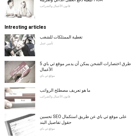
قانون الأعمال والضرائب
Intresting articles
تغطية الممتلكات للشغب
تأمين عمل
5 طرق اختصارات الشحن يمكن أن يدمر موقع ئي باي
الأعمال
موقع ئي باي
ما هو تعريف مصطلح الرواتب
قانون الأعمال والضرائب
تحسين SEO على موقع ئي باي عن طريق استكمال
حقول تفاصيل البند
موقع ئي باي