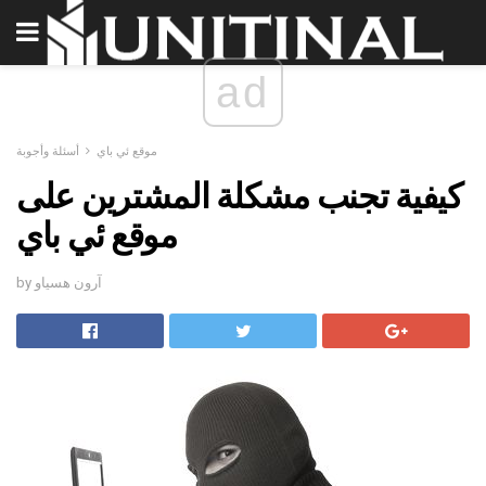
ad
موقع ئي باي
أسئلة وأجوبة
كيفية تجنب مشكلة المشترين على
موقع ئي باي
by آرون هسياو