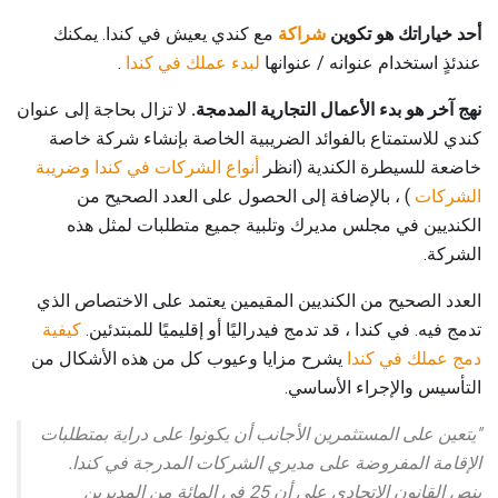
أحد خياراتك هو تكوين
شراكة
مع كندي يعيش في كندا. يمكنك
عندئذٍ استخدام عنوانه / عنوانها
لبدء عملك في كندا
.
نهج آخر هو بدء الأعمال التجارية المدمجة.
لا تزال بحاجة إلى عنوان
كندي للاستمتاع بالفوائد الضريبية الخاصة بإنشاء شركة خاصة
خاضعة للسيطرة الكندية (انظر
أنواع الشركات في كندا وضريبة
الشركات
) ، بالإضافة إلى الحصول على العدد الصحيح من
الكنديين في مجلس مديرك وتلبية جميع متطلبات لمثل هذه
الشركة.
العدد الصحيح من الكنديين المقيمين يعتمد على الاختصاص الذي
تدمج فيه. في كندا ، قد تدمج فيدراليًا أو إقليميًا للمبتدئين.
كيفية
دمج عملك في كندا
يشرح مزايا وعيوب كل من هذه الأشكال من
التأسيس والإجراء الأساسي.
"يتعين على المستثمرين الأجانب أن يكونوا على دراية بمتطلبات
الإقامة المفروضة على مديري الشركات المدرجة في كندا.
ينص القانون الاتحادي على أن 25 في المائة من المديرين