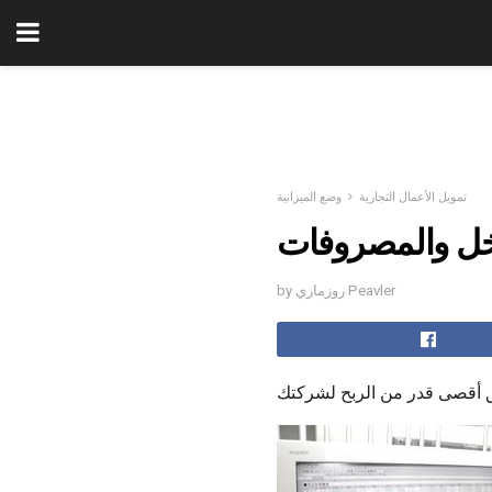
تمويل الأعمال التجارية
وضع الميزانية
لدخل والمصروفات
by روزماري Peavler
ق أقصى قدر من الربح لشركتك