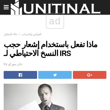
ad
القوانين والضرائب
حالة المقاول
ماذا تفعل باستخدام إشعار حجب
النسخ الاحتياطي لـ IRS
by جان موراي