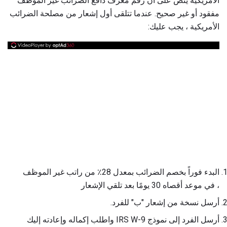
الأمريكية ينص على أن رقم معرف دافع الضرائب غير الموظف
مفقود أو غير صحيح. عندما تتلقى أول إشعار من مصلحة الضرائب
الأمريكية ، يجب عليك:
البدء فوراً بخصم الضرائب بمعدل 28٪ من راتب غير الموظف
، في موعد أقصاه 30 يومًا بعد تلقي الإشعار
أرسل نسخة من إشعار "ب" للفرد.
أرسل الفرد إلى نموذج IRS W-9 واطلب إكماله وإعادته إليك