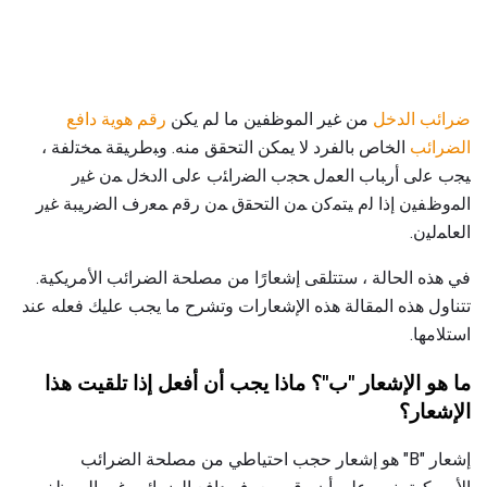
ضرائب الدخل
من غير الموظفين ما لم يكن
رقم هوية دافع
الضرائب
الخاص بالفرد لا يمكن التحقق منه. وﺒطرﻴﻘﺔ ﻤﺨﺘﻟﻔﺔ ،
ﻴﺠب ﻋﻟﯽ أرﺒﺎب اﻟﻌﻤل ﺤﺠب اﻟﻀراﺌب ﻋﻟﯽ اﻟدﺨل ﻤن ﻏﻴر
اﻟﻤوظﻔﻴن إذا ﻟم ﻴﺘﻤﮐن ﻤن اﻟﺘﺤﻘق ﻤن رﻗم ﻤﻌرف اﻟﻀرﻴﺒﺔ ﻏﻴر
اﻟﻌﺎﻤﻟﻴن.
في هذه الحالة ، ستتلقى إشعارًا من مصلحة الضرائب الأمريكية.
تتناول هذه المقالة هذه الإشعارات وتشرح ما يجب عليك فعله عند
استلامها.
ما هو الإشعار "ب"؟
ماذا يجب أن أفعل إذا تلقيت هذا
الإشعار؟
إشعار "B" هو إشعار حجب احتياطي من مصلحة الضرائب