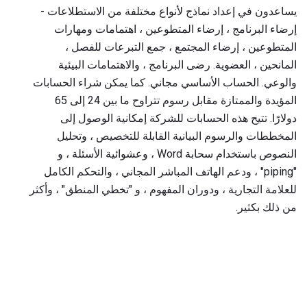
يساعدون في إعداد نماذج لأنواع مختلفة من الاستطلاعات -
إرضاء البرنامج ، إرضاء المتطوعين ، اهتمامات ومهارات
المتطوعين ، إرضاء المجتمع ، جمع التبرعات للفصل ،
المانحين ، العضوية. رضى البرنامج ، والاهتمامات البيئية
والوعي. الحساب الأساسي مجاني. كما يمكن شراء الحسابات
المؤيدة والممتازة مقابل رسوم تتراوح ما بين 24 إلى 65
دولارًا. تتيح هذه الحسابات للشركة إمكانية الوصول إلى
المخططات والرسوم البيانية القابلة للتخصيص ، وتحليل
النصوص باستخدام سحابة Word ، وعشوائية الأسئلة ، و
"piping" ، ودعم الهاتف المباشر المجاني ، والتحكم الكامل
للعلامة التجارية ، ودوران المفهوم ، و "تخطي المنطق" ، وأكثر
من ذلك بكثير.