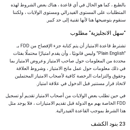
بالطبع ، كما هو الحال في أي قاعدة ، هناك بعض الشروط لهذه
المتطلبات على المستوى الفيدرالي ومستوى الولايات ، ولكننا
سنقوم بتوضيحها هنا لأنها تقنية إلى حد كبير.
"سهل الانجليزية" مطلوب
تشترط قاعدة الامتياز أن يتم كتابة جزء الإفصاح من FDD بـ
"Plain English" وليس قانونيًا ، وأن يقدم امتيازًا محتملًا بفئات
محددة من المعلومات حول صاحب الامتياز وعروض الامتياز بما
في ذلك معلومات حول عمل مانح الامتياز ، وشروط العلاقة
وحقوق والتزامات الرخصة كافية لأصحاب الامتياز المحتملين
لاتخاذ قرار مستنير قبل الدخول في علاقة امتياز.
في حين تطلب بعض الولايات من أصحاب الامتياز تقديم أو تسجيل
FDD الخاصة بهم مع الدولة قبل تقديم الامتيازات ، فلا يوجد مثل
هذا الشرط بموجب القاعدة الفيدرالية.
23 بنود الكشف