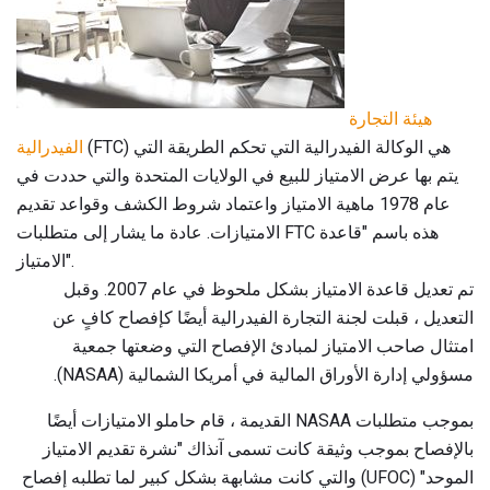
هيئة التجارة
(FTC) هي الوكالة الفيدرالية التي تحكم الطريقة التي
الفيدرالية
يتم بها عرض الامتياز للبيع في الولايات المتحدة والتي حددت في
عام 1978 ماهية الامتياز واعتماد شروط الكشف وقواعد تقديم
الامتيازات. عادة ما يشار إلى متطلبات FTC هذه باسم "قاعدة
الامتياز".
تم تعديل قاعدة الامتياز بشكل ملحوظ في عام 2007. وقبل
التعديل ، قبلت لجنة التجارة الفيدرالية أيضًا كإفصاح كافٍ عن
امتثال صاحب الامتياز لمبادئ الإفصاح التي وضعتها جمعية
مسؤولي إدارة الأوراق المالية في أمريكا الشمالية (NASAA).
بموجب متطلبات NASAA القديمة ، قام حاملو الامتيازات أيضًا
بالإفصاح بموجب وثيقة كانت تسمى آنذاك "نشرة تقديم الامتياز
الموحد" (UFOC) والتي كانت مشابهة بشكل كبير لما تطلبه إفصاح