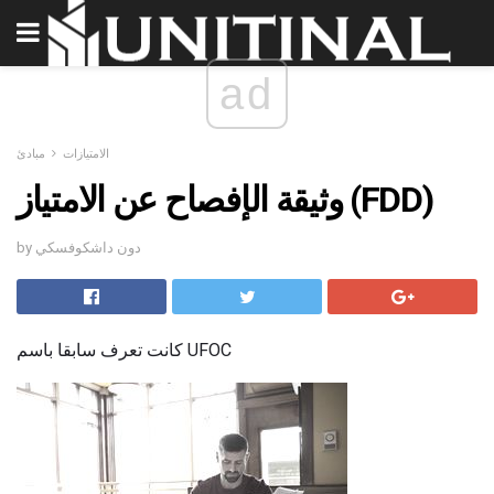
ad
الامتيازات
مبادئ
وثيقة الإفصاح عن الامتياز (FDD)
by دون داشكوفسكي
كانت تعرف سابقا باسم UFOC