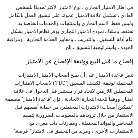
في إطار الامتياز التجاري ، نوع الامتياز الأكثر تحديدًا للشخص
العادي ، تشتمل علاقة الامتياز عمومًا على تنسيق العمل بالكامل
وليس فقط الاسم التجاري والمنتجات والخدمات الخاصة به.
تحتفظ بامتلاك نموذج الامتياز التجاري يوفر نظام الامتياز بشكل
عام أدلة التشغيل ، والتدريب ، ومعايير العلامة التجارية ، ومراقبة
الجودة ، واستراتيجية التسويق ، إلخ.
إفصاح ما قبل البيع ووثيقة الإفصاح عن الامتياز
تنص قاعدة الامتياز على أن يمنح أصحاب الامتياز الامتيازات
المحتملة لوثيقة الكشف المسبق ("FDD") لأصحاب الامتيازات
المحتملين اللازمين لاتخاذ قرار مستنير قبل الدخول في علاقة
امتياز. ووفقاً للجنة التجارة الاتحادية ، فإن "قاعدة الامتياز" مصممة
"لتمكين أصحاب الامتيازات المحتملين من حماية أنفسهم قبل
الاستثمار من خلال تزويدهم بالمعلومات الضرورية لتقييم
المخاطر والفوائد المحتملة ، ومقارنات ذات مغزى مع
الاستثمارات الأخرى ، ومزيد من التحقيق في الامتياز". فرصة."