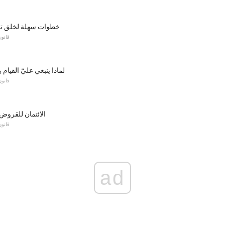
5 خطوات سهلة لخلق تح
قانون
لماذا ينبغي عليّ القيام 
قانون
4 C's الائتمان للقرو
قانون
ad