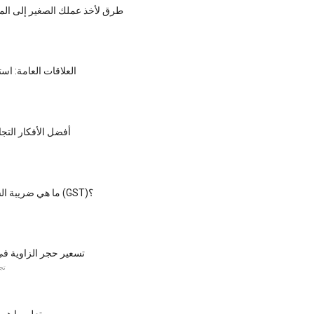
7 طرق لأخذ عملك الصغير إلى الم
العلاقات العامة: اس
أفضل الأفكار التجا
ما هي ضريبة السلع والخدمات (GST)؟
تسعير حجر الزاوية في 
تج