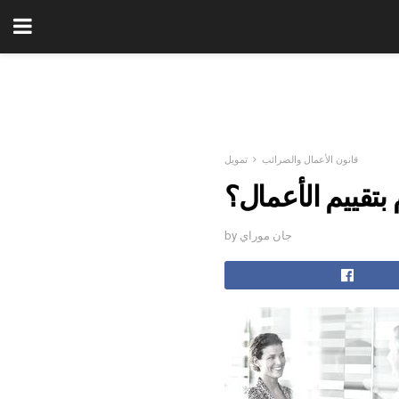
قانون الأعمال والضرائب
تمويل
م بتقييم الأعمال؟
by جان موراي