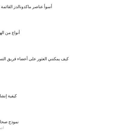
أسوأ عناصر ماكدونالدز القائمة
4 أنواع من ا
كيف يمكنني العثور على أعضاء فريق الت
كيفية إنشا
نموذج صحاف
أعم