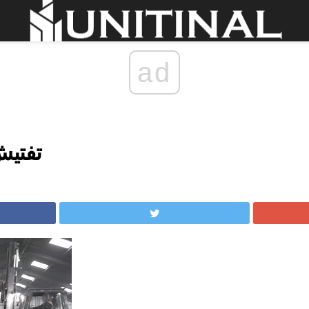
ad
تفتيش