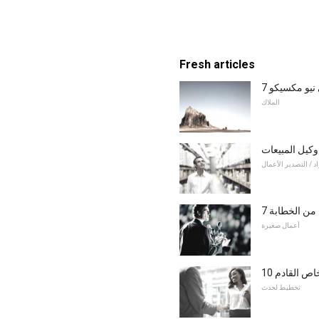
Fresh articles
ي نيو مكسيكو
الملاك
وكيل المبيعات
اد / التصدير الأعمال
 من الخطابة
أعمال صغيرة
خاص القادم
تخطيط لحدث