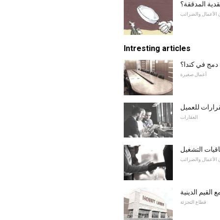
قدية المدققة؟
 الأعمال والضرائب
Intresting articles
دمج في كندا؟
أعمال صغيرة
قرارات للعميل
العقارات
 الأعمال والضرائب
ع القيم الدينية
قطاع التجزئة