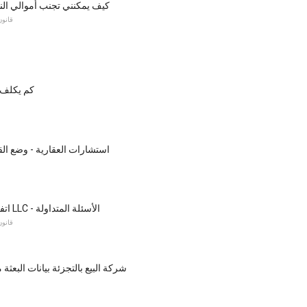
كيف يمكنني تجنب أموالي الن
قانون
كم يكلف 
استشارات العقارية - وضع ال
اتفاقيات التشغيل LLC - الأسئلة المتداولة
قانون
شركة البيع بالتجزئة بيانات البعثة م