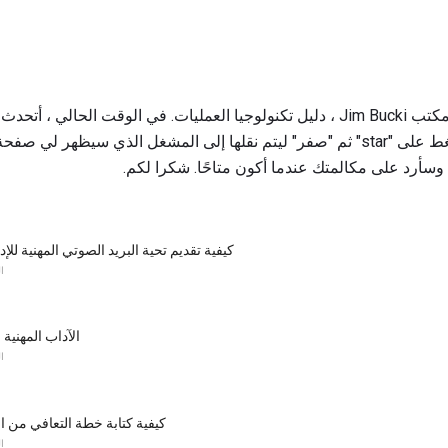
شكرا لأتصالك. لقد وصلت إلى مكتب Jim Bucki ، دليل تكنولوجيا العمليات. في الوقت ال
هذه حالة طوارئ ، فيرجى الضغط على "star" ثم "صفر" ليتم نقلها إلى المشغل الذي س
وسأرد على مكالمتك عندما أكون متاحًا. شكرا لكم.
كيفية تقديم تحية البريد الصوتي المهنية للإ
ا
الآداب المهنية 
ا
كيفية كتابة خطة التعافي من 
ا