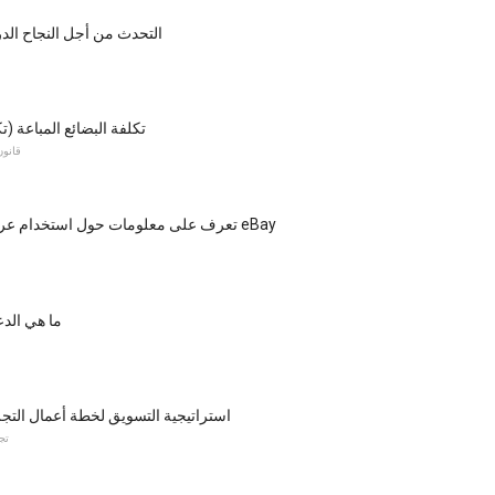
التحدث من أجل النجاح الدرس 1: ال
تكلفة البضائع المباعة (ت
قانون
تعرف على معلومات حول استخدام عربة التسوق من eBay
ما هي الد
استراتيجية التسويق لخطة أعمال التج
تج