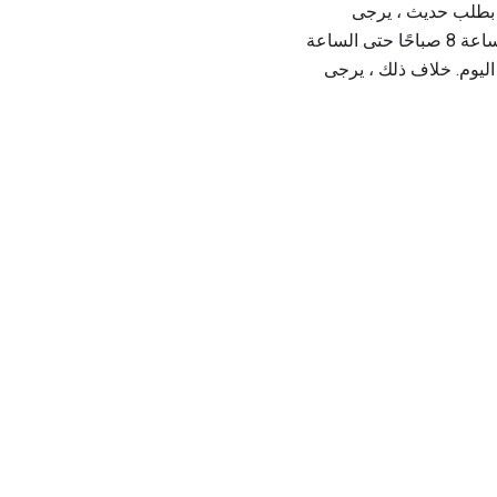
لق بطلب حديث ، يرجى
الاتصال بقسم خدمة العملاء على الرقم 1-800-555-1212. وهي متوفرة من الاثنين إلى الجمعة من الساعة 8 صباحًا حتى الساعة
سجيل الدخول إلى موقعنا على الإنترنت على مدار 24 ساعة في اليوم. خلاف ذلك ، يرجى