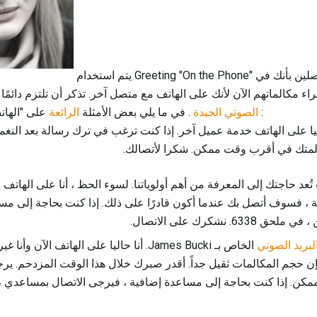
يتم استخدام Greeting "On the Phone" أو "مشغول" لإبلاغ المتصلين بأنك في
اء مكالماتهم الآن لأنك على الهاتف مع متصل آخر. تذكر أن تلتزم دائمًا
:
الصوتي الجيدة
. في ما يلي بعض الأمثلة
الرائعة
على "الهات
اليا على الهاتف خدمة عميل آخر. إذا كنت ترغب في ترك رسالة بعد الن
لمتك في أقرب وقت ممكن. شكرا لأتصالك.
عد حاجتك إلى المعرفة من أهم أولوياتنا. لسوء الحظ ، أنا على الهاتف 
 ، فسوف أتصل بك عندما أكون قادرًا على ذلك. إذا كنت بحاجة إلى مس
 نشكرك على الاتصال.
بريد الصوتي
الخاص بـ James Bucki. أنا حاليا على الهاتف ال
 فإن حجم المكالمات ثقيل جداً. أقدر صبرك خلال هذا الوقت المزدحم. ي