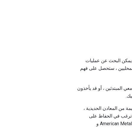
 يمكن البحث عن عمليات
المحليين ، ستحصل على فهم
عي المبتدئين ، أو قد يأخذون
يك.
مة من المعادن الحديدية ،
قد ترغب في الحفاظ على
اتجاهات الأسعار الحالية. طريقة واحدة للحفاظ على التيار هي الاشتراك في المنشورات مثل American Metals Market و