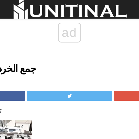
ad
جمع الخردة
ك