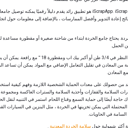
إحدى الأدوات المفيدة هي iScrapApp. iScrap App هو تطبيق رائد يقدم دليلاً رقميً
نصائح إعادة التدوير وأفضل الممارسات ، بالإضافة إلى معلومات حول اتجا
ردة. يحتاج جامع الخردة ابتداء من شاحنة صغيرة أو مقطورة مساعدة ل
ن الحمل.
عندما ينمو عملك قد ترغب في النظر في 3/4 طن أو أكبر بيك اب
فة من المعادن في تقليل التعامل الإضافي مع المواد. يمكن أن تساعد ال
ع المعادن.
د من حصولك على معدات الحماية الشخصية اللازمة وفهم كيفية استخدام
ارات السلامة والقفازات وأحذية السلامة والسترات العاكسة ومجموعة ا
 حاجة أيضًا إلى حماية السمع وقناع اللحام. استمر في التنبيه لنقل ال
المحتملة التي يمكن تخزينها في الخردة ، مثل البنزين في السيارات الق
د السامة في الحاويات.
سلامة الخردة المعدنية
.