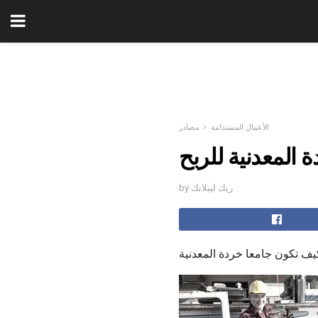
الأعمال المستدامة
مصادر
 المعدنية للربح
by ريك ليبلانك
يف تكون جامعا خردة المعدنية