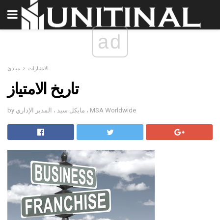
ad
الامتيازات
مبادئ
تاريخ الامتياز
by مايكل سيد ، المدير الإداري ، MSA Worldwide