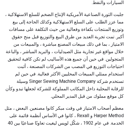
السيارات والنفط.
جلبت الثورة الصناعية الأمريكية الإنتاج الضخم للسلع الاستهلاكية ،
مما عزز الطلب على السلع الاستهلاكية وكذلك الحاجة إلى بيع
وتوزيع المنتجات بكفاءة وفعالية من حيث التكلفة على مسافات
أكبر. تمت تجربة العديد من طرق البيع والتوزيع قبل منح حقوق
الامتياز ، بما في ذلك مبيعات المصنع مباشرة ، والمبيعات من
خلال مواقع غير تجارية مثل الصيدليات ، والبريد المباشر ، والباعة
المتجولين. في حين أن جميع هذه الأساليب لم تكن كافية لتحقيق
احتياجات التوزيع في المصب من الشركات المصنعة ، أثبت
استخدام ممثلي المبيعات المحليين الأكثر فعالية. في حين لم
تستخدم شركة Singer Sewing Machine Company وسيلة
للرقابة المحلية داخل المكاتب المملوكة للشركة لجعلها تبدو وكأن
كل موقع مملوك من قبل المدير المحلي.
معظم أصحاب الامتياز في وقت مبكر كانوا مصنعين. البعض ، مثل
Harper Method و Rexall ، كانوا في الأساس أنظمة قائمة على
الخدمة. في عام 1902 ، شكّل لويس ليغيت تعاونًا صناعيًا بين 40