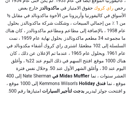
، كاليفورنيا الموقع أيضا في عام 1953. لم يكن حتى عام 1954 أن
رخص
راي كروك
حقوق الامتياز في
ماكدونالدز
خارج بعض
الأسواق في كاليفورنيا وأريزونا من الأخوة ماكدونالد في مقابل ½
من 1 ٪ من إجمالي المبيعات ، وشكلت شركة ماكدونالدز. بحلول
عام 1958 ، بالإضافة إلى مطاعم ومطاعم ماكدونالدز ، كان هناك
ما مجموعه 34 مطعم ماكدونالدز. بحلول نهاية عام 1959 ، نمت
السلسلة إلى 102 مطعمًا. اشترى راي كروك أشقاء مكدونالد في
عام 1961. وبحلول عام 1965 ، عندما تم الإعلان عن ذلك ، كان
هناك 1000 موقع. افتتح السهم في ذلك اليوم عند 22½ ، وأغلق
اليوم عند 30 ، وأغلق الشهر الأول عند 50. وخلال نفس فترة
العشر سنوات ، نما
Midas Muffler في
Nate Sherman إلى 400
موقع ، نما
فندق
Kemmons Wilson's
Holiday
إلى 1000 موقع ،
و افتتحت جولز ليدرير
بدجت لتأجير السيارات
امتيازها رقم 500.