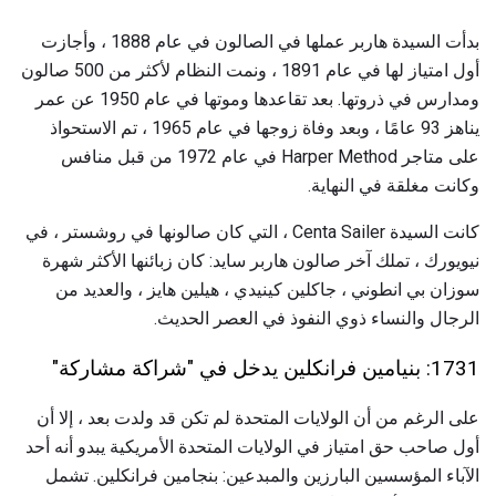
بدأت السيدة هاربر عملها في الصالون في عام 1888 ، وأجازت
أول امتياز لها في عام 1891 ، ونمت النظام لأكثر من 500 صالون
ومدارس في ذروتها. بعد تقاعدها وموتها في عام 1950 عن عمر
يناهز 93 عامًا ، وبعد وفاة زوجها في عام 1965 ، تم الاستحواذ
على متاجر Harper Method في عام 1972 من قبل منافس
وكانت مغلقة في النهاية.
كانت السيدة Centa Sailer ، التي كان صالونها في روشستر ، في
نيويورك ، تملك آخر صالون هاربر سايد: كان زبائنها الأكثر شهرة
سوزان بي انطوني ، جاكلين كينيدي ، هيلين هايز ، والعديد من
الرجال والنساء ذوي النفوذ في العصر الحديث.
1731: بنيامين فرانكلين يدخل في "شراكة مشاركة"
على الرغم من أن الولايات المتحدة لم تكن قد ولدت بعد ، إلا أن
أول صاحب حق امتياز في الولايات المتحدة الأمريكية يبدو أنه أحد
الآباء المؤسسين البارزين والمبدعين: بنجامين فرانكلين. تشمل