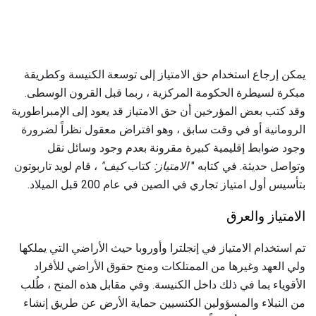
يمكن إرجاع استخدام حق الامتياز إلى توسعة الكنيسة وكطريقة
مبكرة لسيطرة الحكومة المركزية ، ربما قبل القرون الوسطى.
وقد كتب بعض المؤرخين أن حق الامتياز قد يعود إلى الإمبراطورية
الرومانية أو في وقت سابق ، وهو افتراض معقول نظراً لضرورة
وجود ضوابط إقليمية كبيرة مقرونة بعدم وجود وسائل نقل
وتواصل حديثة. في كتابه "
الامتياز:
كتاب
كيف"
، قام لويد تاربوتون
بتأسيس أول امتياز تجاري في الصين في عام 200 قبل الميلاد.
الامتياز والعرق
تم استخدام الامتياز في إنجلترا وأوروبا حيث الأراضي التي يملكها
ولي العهد وغيرها من الممتلكات ومنح حقوق الأراضي للأفراد
الأقوياء بما في ذلك داخل الكنيسة. وفي مقابل هذه المنح ، طُلب
من النبلاء والمسؤولين الكنسيين حماية الأرض عن طريق إنشاء