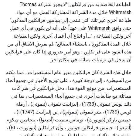
الطباعة الخاصة به من فرانكلين: "لا يجوز لشركة Thomas
Whitmarsh خلال مدة الشراكة المشاركة العمل مع أي مواد
طباعة أخرى غير تلك التي تنتمي إلى بنيامين فرانكلين المذكور."
حتى وافق Whitmarsh على عهداً على أنه لن يكون في أي عمل
آخر ولكن الطباعة ، "... أو اتباع أي أعمال أخرى ولكن الطباعة
خلال المدة المذكورة ، باستثناء البضائع". لم يفرض الاتفاق أي من
هذه القيود على فرانكلين ، وهو أمر ضروري إذا كان على فرانكلين
أن يدخل في ترتيبات مماثلة في مكان آخر.
خلال هذه الفترة كان فرانكلين مدير عام المستعمرات ، مما مكنه
من السيطرة ، إلى درجة كبيرة ، على توزيع الأخبار في جميع أنحاء
المستعمرات. من موقع القوة هذا ، دخل فرانكلين في شراكات
مماثلة مع طابعات أخرى في جميع أنحاء المستعمرات ، بما في
ذلك لويس تيموثي (1733) ، إليزابيث تيموثي (تيموثي) ، أرملة
لويس (1739) ، بيتر تيموثي (تيموثي) ، إبن إليزابيث (1747). ) ،
جيمس باركر (نيويورك) ، توماس سميث (أنتيغوا) ، بنجامين ميكوم
(أنتيغوا) ، جيمس فرانكلين جونيور ، وآن فرانكلين (نيوبورت ، RI) ،
ويليام دنلاب (لانكستر ، بنسلفانيا) ، صامويل هولاند (لانكستر ،