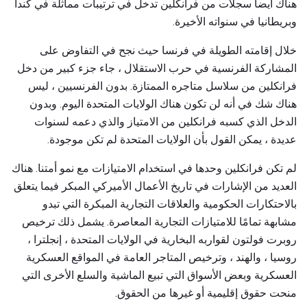
هناك أيضا سجلات من فرانكلين تدخل في ترتيبات مماثلة في كندا
وبريطانيا في سنواته الأخيرة.
خلال إقامته الطويلة في فرنسا حيث نجح في التفاوض على
المشاركة الفرنسية في حرب الاستقلال ، جاء جزء كبير من دخل
فرانكلين من سلاسل متاجره الممتازة. بدون الفرنسيين ، ليس
هناك شك في أنه لن تكون هناك الولايات المتحدة اليوم. وبدون
الدخل الذي كسبه فرانكلين من الامتياز والذي دعمه لسنوات
عديدة ، يمكن القول بأن الولايات المتحدة لم تكن موجودة.
لم تكن فرانكلين وحدها في استخدام الامتيازات مع نمو أمتنا. هناك
العديد من الإشارات في تاريخ الأعمال الأميركي المبكر فيما يتعلق
بالاحتكارات الحكومية والعلاقات التجارية المبكرة التي تبدو
مشابهة تمامًا للامتيازات التجارية المعاصرة. يشمل ذلك ترخيص
روبرت فولتون لقواربه البخارية في الولايات المتحدة ، إنجلترا ،
روسيا ، والهند ، وترخيص المتاجر العامة في المواقع العسكرية
العسكرية وبعض الأسواق التي تبيع الماشية والسلع الأخرى التي
منحت حقوق إقليمية أو غيرها من الحقوق.