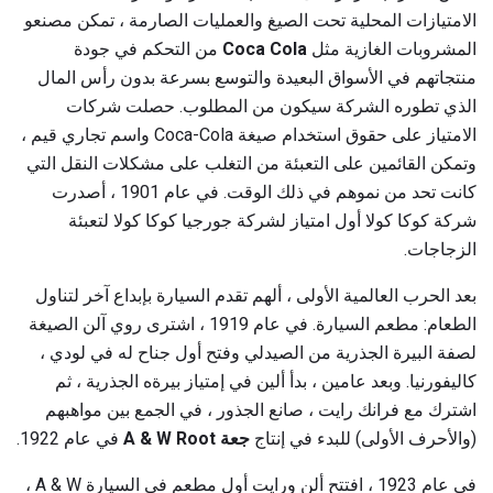
الامتيازات المحلية تحت الصيغ والعمليات الصارمة ، تمكن مصنعو
المشروبات الغازية مثل
Coca Cola
من التحكم في جودة
منتجاتهم في الأسواق البعيدة والتوسع بسرعة بدون رأس المال
الذي تطوره الشركة سيكون من المطلوب. حصلت شركات
الامتياز على حقوق استخدام صيغة Coca-Cola واسم تجاري قيم ،
وتمكن القائمين على التعبئة من التغلب على مشكلات النقل التي
كانت تحد من نموهم في ذلك الوقت. في عام 1901 ، أصدرت
شركة كوكا كولا أول امتياز لشركة جورجيا كوكا كولا لتعبئة
الزجاجات.
بعد الحرب العالمية الأولى ، ألهم تقدم السيارة بإبداع آخر لتناول
الطعام: مطعم السيارة. في عام 1919 ، اشترى روي آلن الصيغة
لصفة البيرة الجذرية من الصيدلي وفتح أول جناح له في لودي ،
كاليفورنيا. وبعد عامين ، بدأ ألين في إمتياز بيرةه الجذرية ، ثم
اشترك مع فرانك رايت ، صانع الجذور ، في الجمع بين مواهبهم
(والأحرف الأولى) للبدء في إنتاج
جعة A & W Root
في عام 1922.
في عام 1923 ، افتتح ألن ورايت أول مطعم في السيارة A & W ،