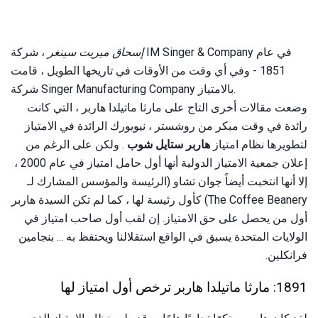
إسحاق ميريت سينغر
، شركة IM Singer & Company في عام
1851 - وفي أي وقت من الأوقات في تاريخها الطويل ، قامت
شركة Singer Manufacturing Company بالامتياز.
وضعت مقالات أخرى التاج على مارثا ماتيلدا هاربر ، التي كانت
رائدة في وقت مبكر من روشستر ، نيويورك الرائدة في الامتياز
لتطويرها نظام امتياز
هاربر ستايل شوب
. ولكن على الرغم من
إعلان جمعية الامتياز الدولية أنها أول حامل امتياز في عام 2000 ،
إلا أنها انتخبت أيضاً جوان تشاو (الرئيسة والمؤسس المشارك لـ
The Coffee Beanery) كأول رئيسة لها ، كما لم تكن السيدة هاربر
أول من يحصل على حق الامتياز. إن لقب أول صاحب امتياز في
الولايات المتحدة يسبق في الواقع استقلالنا ويحتفظ به ... بنجامين
فرانكلين.
1891: مارثا ماتيلدا هاربر ترخص أول امتياز لها