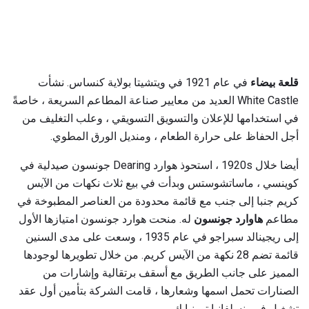
قلعة
بيضاء
في عام 1921 في ويتشيتا بولاية كنساس. نشأت
White Castle العديد من معايير صناعة المطاعم السريعة ، خاصةً
في استخدامها للإعلان والتسويق التسويقي ، وعلب التغليف من
أجل الحفاظ على حرارة الطعام ، ومنديل الورق المطوي.
أيضا خلال 1920s ، استحوذ هوارد Dearing جونسون صيدلية في
كوينسي ، ماساتشوستس وبدأت في بيع ثلاث نكهات من الآيس
كريم جنبا إلى جنب مع قائمة محدودة من العناصر المطبوخة في
مطاعم
هاوارد جونسون
له. منحت هوارد جونسون امتيازها الأول
إلى ريجينالد سبراجو في عام 1935 ، وسعت على مدى السنين
قائمة تضم 28 نكهة من الآيس كريم. من خلال تطويرها لوجودها
المميز على جانب الطريق مع أسقف برتقالية وإشارات من
الصنارات تحمل اسمها وشعارها ، قامت الشركة بتأمين أول عقد
تشغيل في بنسلفانيا تورنبايك.