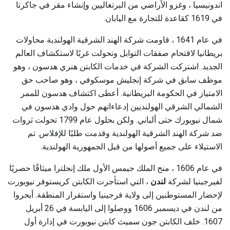
اندونيسيا ، وغزو الأراضي من البرتغاليين وإنشاء مقر في جاكرتا
في 1619 كقاعدة للتجارة مع اليابان.
في عام 1641 ، قاومت شركة الهند الشرقية الهولندية محاولات
بريطانيا لاقتحام صفقات التوابل وتحولت غربًا لاستكشاف العالم
الجديد. اشتركت الشركة في خدمات الكابتن هنري هدسون ، وهو
موظف سابق في شركة إنجليش موسكوفي ، وهو صاحب حق
الامتياز في الحكومة البريطانية. أعطى اكتشاف هدسون للممر
الشمالي الشرقي الهولنديين إدعاءاتهم حول وادي هدسون في
شمال نيويورك حتى ألباني. ولكن بحلول عام 1799 تحولت ثروات
ضد شركة الهند الشرقية الهولندية وقدمت طلبًا للإفلاس. تم
الاستيلاء على جميع أصولها من قبل الجمهورية الهولندية.
في عام 1606 ، منح الملك جيمس الأول ملك إنجلترا ميثاقًا حصريًا
لفيرجينيا لشركة
لندن
، التي استأجرت الكابتن كريستوفر نيوبورت
لإحضار المستوطنين إلى ولاية فرجينيا واستقرار المنطقة. أبحروا
من لندن في ديسمبر 1606 ووصلوا إلى اليابسة في 26 أبريل
1607. خلف الكابتن جون سميث كابتن نيوبورت في إدارة أول