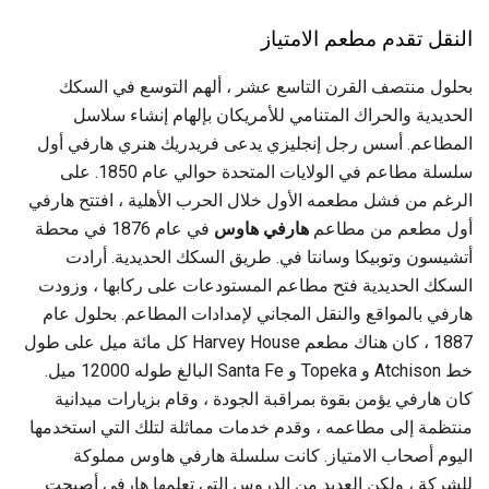
النقل تقدم مطعم الامتياز
بحلول منتصف القرن التاسع عشر ، ألهم التوسع في السكك
الحديدية والحراك المتنامي للأمريكان بإلهام إنشاء سلاسل
المطاعم. أسس رجل إنجليزي يدعى فريدريك هنري هارفي أول
سلسلة مطاعم في الولايات المتحدة حوالي عام 1850. على
الرغم من فشل مطعمه الأول خلال الحرب الأهلية ، افتتح هارفي
أول مطعم من مطاعم
هارفي هاوس
في عام 1876 في محطة
أتشيسون وتوبيكا وسانتا في. طريق السكك الحديدية. أرادت
السكك الحديدية فتح مطاعم المستودعات على ركابها ، وزودت
هارفي بالمواقع والنقل المجاني لإمدادات المطاعم. بحلول عام
1887 ، كان هناك مطعم Harvey House كل مائة ميل على طول
خط Atchison و Topeka و Santa Fe البالغ طوله 12000 ميل.
كان هارفي يؤمن بقوة بمراقبة الجودة ، وقام بزيارات ميدانية
منتظمة إلى مطاعمه ، وقدم خدمات مماثلة لتلك التي استخدمها
اليوم أصحاب الامتياز. كانت سلسلة هارفي هاوس مملوكة
للشركة ، ولكن العديد من الدروس التي تعلمها هارفي أصبحت