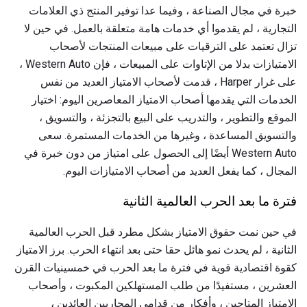
خبرة في مجال الصناعة ، وفيما عدا توفير المنتج ذي العلامات
التجارية ، لم يقدموا أي خدمات هامة متعلقة بالعمل. في حين لا
تزال تعتمد على الترقيات على مبيعات المنتجات لأصحاب
الامتيازات بدلا من الإتاوات على المبيعات ، فإن Western Auto ،
على غرار Harper ، قدمت لأصحاب الامتياز العديد من نفس
الخدمات التي يقدمها أصحاب الامتياز المعاصرين اليوم: اختيار
الموقع والتطوير ، والتدريب على البيع بالتجزئة ، والتسويق ،
والتسويق المساعدة ، وغيرها من الخدمات المستمرة. سعى
Western Auto أيضًا إلى الحصول على امتياز من دون خبرة في
المجال ، كما يفعل العديد من أصحاب الامتيازات اليوم.
فترة ما بعد الحرب العالمية الثانية
في حين نمت حقوق الامتياز بشكل مطرد قبل الحرب العالمية
الثانية ، لم يحدث نمو هائل حقا حتى بعد انتهاء الحرب. برز الامتياز
كقوة اقتصادية قوية في فترة ما بعد الحرب في خمسينيات القرن
العشرين ، مستفيدًا من طلب المستهلكين المكبوت ، وأصحاب
الامتياز المتاحين ، وأفكار من قدامى المحاربين العائدين ،