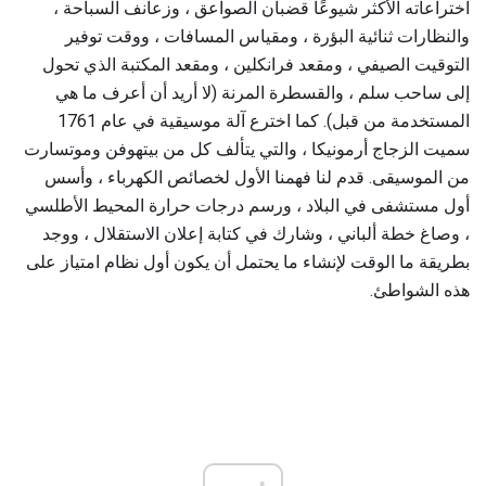
اختراعاته الأكثر شيوعًا قضبان الصواعق ، وزعانف السباحة ،
والنظارات ثنائية البؤرة ، ومقياس المسافات ، ووقت توفير
التوقيت الصيفي ، ومقعد فرانكلين ، ومقعد المكتبة الذي تحول
إلى ساحب سلم ، والقسطرة المرنة (لا أريد أن أعرف ما هي
المستخدمة من قبل). كما اخترع آلة موسيقية في عام 1761
سميت الزجاج أرمونيكا ، والتي يتألف كل من بيتهوفن وموتسارت
من الموسيقى. قدم لنا فهمنا الأول لخصائص الكهرباء ، وأسس
أول مستشفى في البلاد ، ورسم درجات حرارة المحيط الأطلسي
، وصاغ خطة ألباني ، وشارك في كتابة إعلان الاستقلال ، ووجد
بطريقة ما الوقت لإنشاء ما يحتمل أن يكون أول نظام امتياز على
هذه الشواطئ.