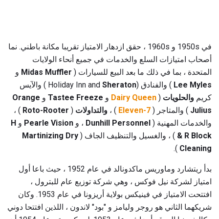
في 1950s و 1960s ، حقق ازدهار الامتياز تقريبا مكانة باطني. نما
أصحاب امتيازات السلع والخدمات في جميع أنحاء الولايات
المتحدة ، بما في ذلك ما بعد البيع للسيارات (
Midas Muffler
و
Lee Myles
) والفنادق (Holiday Inn and
Sheraton
) والآيس
كريم
والحلويات
(
Dairy Queen
و
Tastee Freeze
و
Orange
Julius
) والمتاجر (
7-Eleven
) ،
والتداولات
(
Roto-Rooter
) ،
والخدمات المهنية (
Dunhill Personnel
، و
Pearle Vision
و
H
& R Block
) ، والغسيل والتنظيف الجاف (
Martinizing Dry
).
Cleaning
بدأ ريتشارد وماوريس ماكدونالد في عام 1952 ، حيث باعا أول
امتياز لشركة نيل فوكس ، وهي شركة توزيع عام للبترول ،
افتتحت الامتياز في فينيكس بولاية أريزونا في عام 1953. وكان
شريكهما الثاني هو روجر وليامز و "بود" لاندون ، اللذين افتتحا دوني