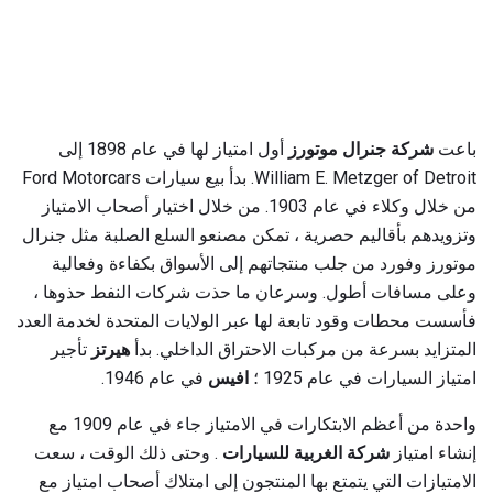
باعت
شركة جنرال موتورز
أول امتياز لها في عام 1898 إلى
William E. Metzger of Detroit. بدأ بيع سيارات Ford Motorcars
من خلال وكلاء في عام 1903. من خلال اختيار أصحاب الامتياز
وتزويدهم بأقاليم حصرية ، تمكن مصنعو السلع الصلبة مثل جنرال
موتورز وفورد من جلب منتجاتهم إلى الأسواق بكفاءة وفعالية
وعلى مسافات أطول. وسرعان ما حذت شركات النفط حذوها ،
فأسست محطات وقود تابعة لها عبر الولايات المتحدة لخدمة العدد
المتزايد بسرعة من مركبات الاحتراق الداخلي. بدأ
هيرتز
تأجير
امتياز السيارات في عام 1925 ؛
افيس
في عام 1946.
واحدة من أعظم الابتكارات في الامتياز جاء في عام 1909 مع
إنشاء امتياز
شركة الغربية للسيارات
. وحتى ذلك الوقت ، سعت
الامتيازات التي يتمتع بها المنتجون إلى امتلاك أصحاب امتياز مع