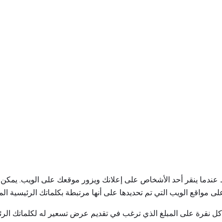
نت تدفع فقط عندما ينقر أحد الأشخاص على إعلانك ويزور موقعك على الويب. 