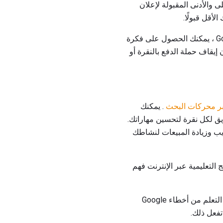
أعلى والأدنى المقبولة لإعلان
يمكنك تعيين تفضيلات مواضع مختلفة لكل إعلان أو مجموعة إعلانية. باستخدام أدوات Google AdWords ، يمكنك الحصول على فكرة
 إيقاف حملة الدفع بالنقرة أو
ر محركات البحث
. يمكنك
 لكل نقرة لتحسين مهاراتك.
إلى موقعك على الويب وزيادة المبيعات لنشاطك
لبرامج التعليمية عبر الإنترنت فهم
يعد استخدام Google AdWords تجربة تعليمية رائعة. نظرًا لميزات التتبع سهلة الاستخدام ، يمكنك حتى التعلم من أخطاء Google