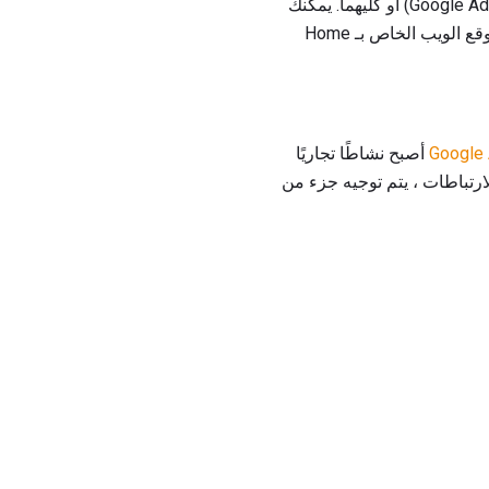
إعلاناتك على صفحات بحث Google (شبكة البحث) أو على مواقع ويب أخرى (شبكة المحتوى - Google AdSense) أو كليهما. يمكنك
أيضًا استخدام استهداف الموقع الذي يسمح لك بتحديد مواقع ويب فردية حيث ستظهر إعلاناتك ، مثل موقع الويب الخاص بـ Home
أصبح نشاطًا تجاريًا
يتم النقر فوق أحد الارتباطات ، يتم توجيه جزء من