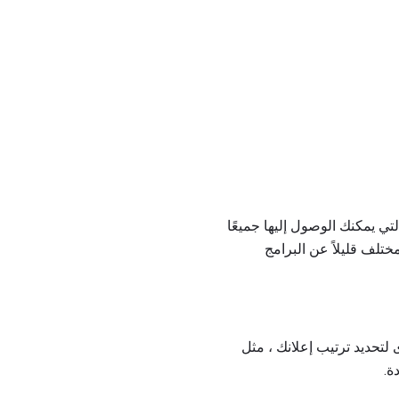
والتي يمكنك الوصول إليها جميعًا
ص بـ Google AdWords. يعمل برنامج Adwords من Google بشكل مختلف قليلاً عن البرامج
لتحديد ترتيب إعلانك ، مثل