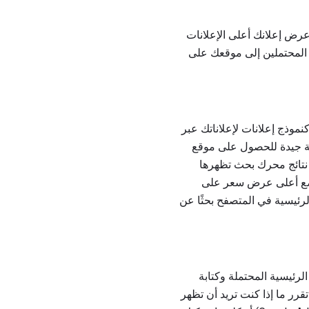
ولك على عرض إعلانك أعلى الإعلانات
ء المحتملين إلى موقعك على
امها كنموذج إعلانات لإعلاناتك عبر
ذلك ، باعتبارها أكبر شبكة تسويق عالمية تستند إلى الويب ، تعتبر Google طريقة جيدة للحصول على موقع
ل على معلومات حول Google AdWords من كل صفحة نتائج محرك بحث تظهرها
لاني في أسفل صفحة الترحيب في AdWords. من خلال وضع أعلى عرض سعر على
الرئيسية في المتصفح بحثًا عن
لرئيسية المحتملة وكتابة
رر ما إذا كنت تريد أن تظهر