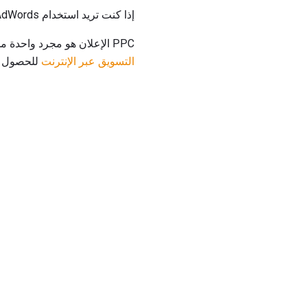
إذا كنت تريد استخدام Google AdWords ، فستحتاج إلى إنشاء حساب Google أولاً.
PPC الإعلان هو مجرد واحدة من العديد من الأدوات المتاحة للأعمال المنزلية عندما يتعلق الأمر بالتسويق عبر الإنترنت. راجع
التسويق عبر الإنترنت
للحصول عل