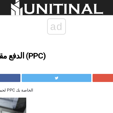
ad
الدفع مقابل النقر الإعلان (PPC)
استخدام Google AdWords لحملة PPC الخاصة بك