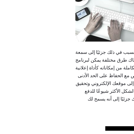
Goo ، ويعود جزئيًا إلى أنه يسمح لصاحب النشاط التجاري
Google AdWords مساعدتك بها كمالك نشاط تجاري صغير ، ولكن
 مع الحفاظ على الحد الأدنى
 الطرق لتوليد حركة المرور إلى موقعك الإلكتروني وتحقيق
اصة بك. يُعد برنامج Google AdWords الشكل الأكثر شيوعًا للدفع
ويعود السبب في ذلك جزئيًا إلى أنه يسمح لك