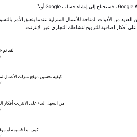
ى أفكار إضافية للترويج لنشاطك التجاري عبر الإنترنت.
لقد تم خد
أف
كيفية تحسين موقع منزلك الأعمال لمز
أف
4 من السهل البدء على الانترنت أفكار ا
أف
كيف تبدأ قسيمة أو موق
أف