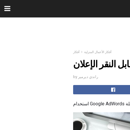
أفكار الأعمال المنزلية
أفكار
by راندي ديرمير