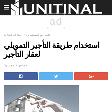
ad
العمل مع المستثمرين
العقارات التجارية
استخدام طريقة التأجير التمويلي
لعقار التأجير
by جيمس كيمونز