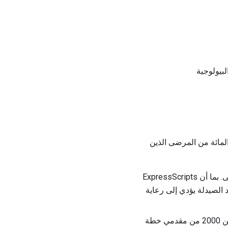
لبيولوجية
للـ PBM تعمل في الولايات المتحدة كبيرة للغاية ، حيث تغطي أكثر من 50 في المائة من المرضى الذين
ExpressScripts: تقدم ExpressScripts حلولاً جديدة لتصفح تكاليف الصيدليات وتحسين رعاية المرضى. بما أن ExpressScripts
 الصيدلة يؤدي إلى رعاية
CVS Caremark: CVS Caremark هي عبارة عن PBM متنامية ، تقدم خدمات شاملة للمخدرات لأكثر من 2000 من مقدمي خطة