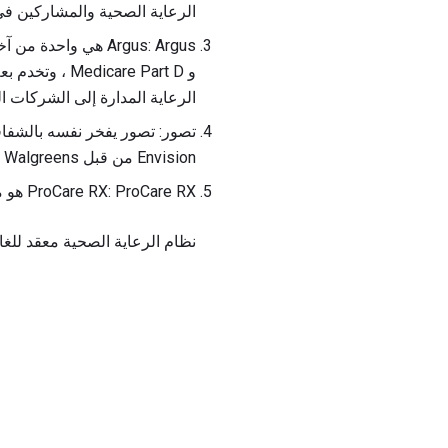
الرعاية الصحية والمشاركين في 
و are Part D
الرعاية المدارة إلى الشركات ال
تصور: تصور يفخر نفسه بالشفافي
Envision من قبل Walgreens ، لذلك يتوقع بعض التغيير إلى الأمام.
ProCare RX: ProCare RX هو مدير فوائد الصيدلة الوطنية مع عقود من الخبرة في تكنولوجيا المعلومات الرعاية الصحية.
نظام الرعاية الصحية معقد للغا