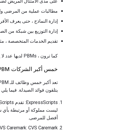
على مدى الامتثال المريض لضما
مطالبات عملية من المرضى وا
إدارة النماذج ، حتى يعرف الأف
إدارة التوزيع بين شبكة من الص
تقديم الخدمات المتخصصة ، مثل ت
كما ترون ، PBMs لديها عدد لا يحصى من المسؤوليات التي تسهل الرعاية الخاصة بك.
خمس أكبر الشركات PBM
يتلقون فوائد الصيدلة. فيما يلي أكبر خمسة PBMs في البلاد ، 
ليست مملوكة أو مرتبطة بأي شرك
أفضل للمرضى.