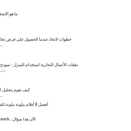
ما هو الإشع
7 خطوات لاتخاذ عندما الحصول على قرض تجا
تمو
نفقات الأعمال التجارية استخدام المنزل - نموذج الض
قانون
كيف تقوم بتحليل ال
تمو
أفضل 8 أقلام ملونة ملونة للشراء في 2018
إلى TWIC أو Twerk ، الآن هذا سؤال