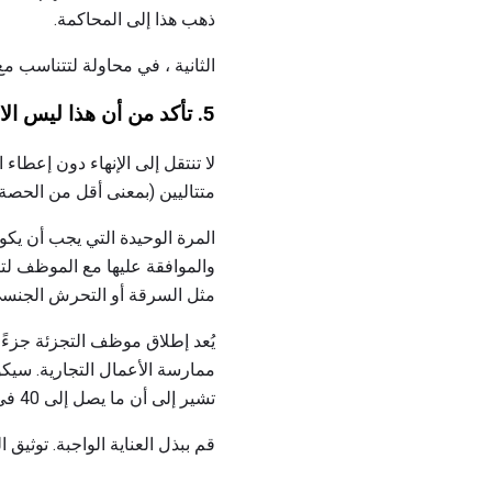
ذهب هذا إلى المحاكمة.
الثانية ، في محاولة لتتناسب م
5. تأكد من أن هذا ليس الاجتماع الأول
لا تنتقل إلى الإنهاء دون إعط
متتاليين (بمعنى أقل من الحصة
المرة الوحيدة التي يجب أن يكو
والموافقة عليها مع الموظف لت
مثل السرقة أو التحرش الجنسي
يُعد إطلاق موظف التجزئة جزءًا
ممارسة الأعمال التجارية. سيكو
تشير إلى أن ما يصل إلى 40 في المئة من السيرة الذاتية غير صحيحة ويمكن لأي شخص "التزوير" من خلال مقابلة.
قم ببذل العناية الواجبة. توثي