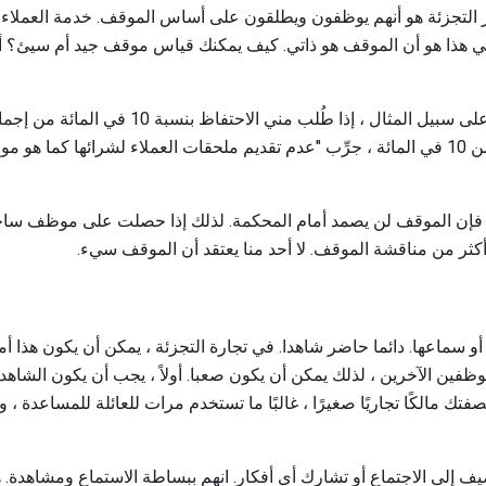
تجار التجزئة هو أنهم يوظفون ويطلقون على أساس الموقف. خدمة العم
 في هذا هو أن الموقف هو ذاتي. كيف يمكنك قياس موقف جيد أم سيئ؟ 
يمكن ربط الأداء حتى السلوك. على سبيل المثال ، إذ
فبدلاً من إدراج الملحقات أقل من 10 في المائة ، جرِّب "عدم تقديم ملحقات العملاء لشرا
 ، فإن الموقف لن يصمد أمام المحكمة. لذلك إذا حصلت على موظف سا
كثر من مناقشة الموقف. لا أحد منا يعتقد أن الموقف سيء.
اء أو سماعها. دائما حاضر شاهدا. في تجارة التجزئة ، يمكن أن يكون هذا أمر
وظفين الآخرين ، لذلك يمكن أن يكون صعبا. أولاً ، يجب أن يكون الشاهد
ك مالكًا تجاريًا صغيرًا ، غالبًا ما تستخدم مرات للعائلة للمساعدة 
تضيف إلى الاجتماع أو تشارك أي أفكار. انهم ببساطة الاستماع ومشاهدة.