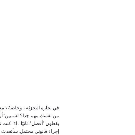
في تجارة التجزئة ، وخاصةً ، م
من نفسك مهم جدا؟ لسببين: أول
يفعلون "أفضل". ثانيًا ، إذا 
إجراء قانوني محتمل. سأتحدث أك