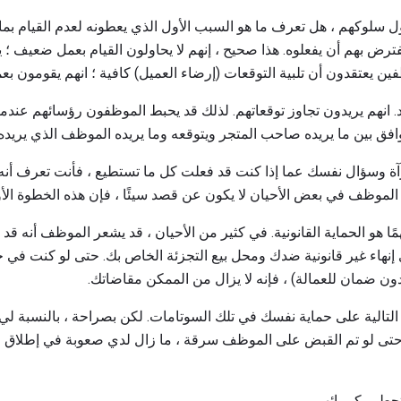
 سلوكهم ، هل تعرف ما هو السبب الأول الذي يعطونه لعدم القيام بما 
فترض بهم أن يفعلوه. هذا صحيح ، إنهم لا يحاولون القيام بعمل ضعيف ؛ ي
ين يعتقدون أن تلبية التوقعات (إرضاء العميل) كافية ؛ انهم يقومون بع
د. انهم يريدون تجاوز توقعاتهم. لذلك قد يحبط الموظفون رؤسائهم عندما
افق بين ما يريده صاحب المتجر ويتوقعه وما يريده الموظف الذي يريد
رآة وسؤال نفسك عما إذا كنت قد فعلت كل ما تستطيع ، فأنت تعرف أ
 الموظف في بعض الأحيان لا يكون عن قصد سيئًا ، فإن هذه الخطوة الأو
مًا هو الحماية القانونية. في كثير من الأحيان ، قد يشعر الموظف أنه 
إنهاء غير قانونية ضدك ومحل بيع التجزئة الخاص بك. حتى لو كنت في حال
ون ضمان للعمالة) ، فإنه لا يزال من الممكن مقاضاتك.
ية على حماية نفسك في تلك السوتامات. لكن بصراحة ، بالنسبة لي ، 
تى لو تم القبض على الموظف سرقة ، ما زال لدي صعوبة في إطلاق الن
طيم كبريائهم.