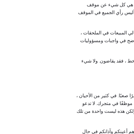
لاء هي كل شيء عن موقف
أليس رأي الجميع في الموقف
ا طُلب مني الاحتفاظ بنسبة 10 في المائة من إجمالي المبيعات في الملحقات ،
ئها كما هو موضح في واجبات ومسؤوليات
خط ، فقد يقاضون. ولا شيء
ًا صعبًا. في كثير من الأحيان ،
 موظفًا في متجرك. لا تدعو
، ولكن هذه ليست واحدة من تلك
 هم أعينكم وآذانكم في حال