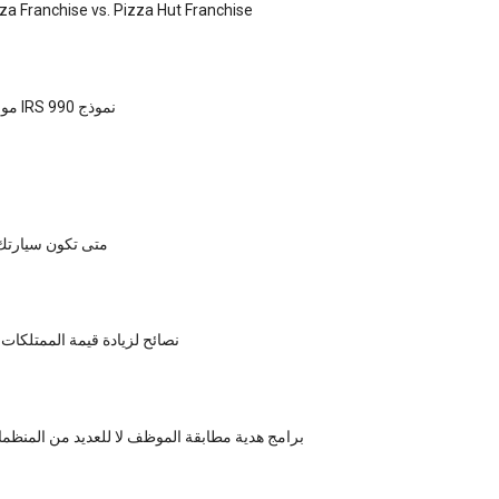
za Franchise vs. Pizza Hut Franchise
موارد لإيداع ملف IRS نموذج 990
متى تكون سيارتك
15 نصائح لزيادة قيمة الممتلكا
برامج هدية مطابقة الموظف لا للعديد من المنظما