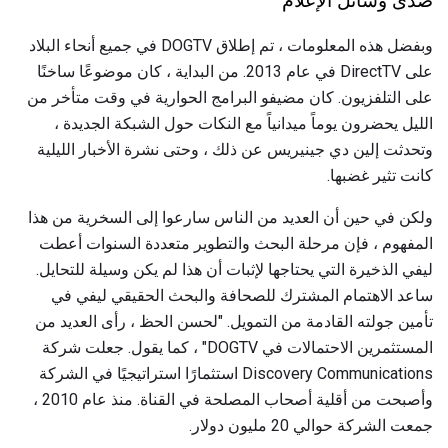
صدى وسائل الإعلام
وبفضل هذه المعلومات ، تم إطلاق DOGTV في جميع أنحاء البلاد
على DirectTV في عام 2013. من البداية ، كان موضوعًا ساخنًا
على التلفزيون. كان مضيفو البرامج الحوارية في وقت متأخر من
الليل يحضرون يوماً ميدانياً مع النكات حول الشبكة الجديدة ،
وتحدثت إلين دي جينيريس عن ذلك ، وحتى نشرة الأخبار الليلية
كانت تثير غضبها.
ولكن في حين أن العديد من الناس سارعوا إلى السخرية من هذا
المفهوم ، فإن مرحلة البحث والتطوير متعددة السنوات أعطت
ليفي الذخيرة التي يحتاجها لإثبات أن هذا لم يكن وسيلة للتحايل.
ساعد الاهتمام المشترك للصحافة والبحث الحقيقي ليفي في
تأمين جولته القادمة من التمويل. "لحسن الحظ ، رأى العديد من
المستثمرين الاحتمالات في DOGTV" ، كما يقول. جعلت شركة
Discovery Communications استثمارًا استراتيجيًا في الشركة
وأصبحت من أقلية أصحاب المصلحة في القناة. منذ عام 2010 ،
جمعت الشركة حوالي 20 مليون دولار.