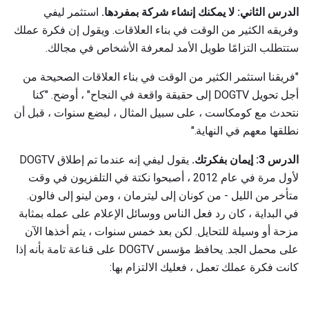
الدرس الثاني: لا يمكنك إنشاء شركة بمفردها.
استثمر ليفي
وفريقه الكثير من الوقت في بناء العلاقات. ويقول إن فكرة عملك
ستتطلب التزامًا طويل الأمد لمعرفة الأشخاص في مجالك.
"فريقنا استثمر الكثير من الوقت في بناء العلاقات الصحيحة من
أجل تحويل DOGTV إلى حقيقة واقعة في النجاح" ، أوضح. "كنا
نتحدث مع كومكاست ، على سبيل المثال ، لبضع سنوات ، قبل أن
نطلقها معهم في النهاية."
الدرس 3: إيمان بفكرتك.
يقول ليفي إنه عندما تم إطلاق DOGTV
لأول مرة في عام 2012 ، أصبحوا نكتة في التلفزيون في وقت
متأخر من الليل - من كونان إلى ليترمان ، ومن لينو إلى فالون.
في البداية ، كان رد فعل الناس ووسائل الإعلام على عمله بمثابة
مزحة أو وسيلة للتحايل. لكن بعد خمس سنوات ، يتم أخذها الآن
على محمل الجد. يحافظ مؤسس DOGTV على قناعة تامة بأنه إذا
كانت فكرة عملك تعمل ، فعليك الالتزام بها: