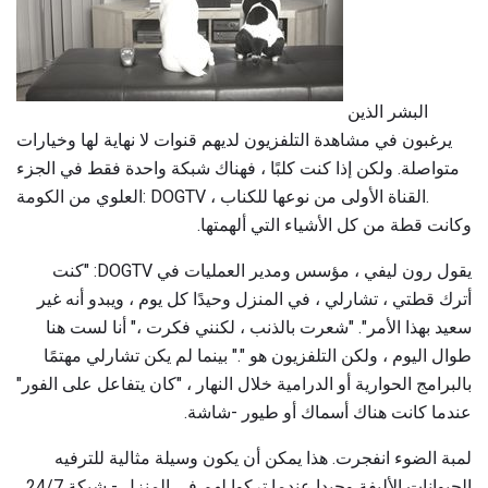
البشر الذين
يرغبون في مشاهدة التلفزيون لديهم قنوات لا نهاية لها وخيارات
متواصلة. ولكن إذا كنت كلبًا ، فهناك شبكة واحدة فقط في الجزء
العلوي من الكومة: DOGTV ، القناة الأولى من نوعها للكناب.
وكانت قطة من كل الأشياء التي ألهمتها.
يقول رون ليفي ، مؤسس ومدير العمليات في DOGTV: "كنت
أترك قطتي ، تشارلي ، في المنزل وحيدًا كل يوم ، ويبدو أنه غير
سعيد بهذا الأمر". "شعرت بالذنب ، لكنني فكرت ،" أنا لست هنا
طوال اليوم ، ولكن التلفزيون هو "." بينما لم يكن تشارلي مهتمًا
بالبرامج الحوارية أو الدرامية خلال النهار ، "كان يتفاعل على الفور"
عندما كانت هناك أسماك أو طيور -شاشة.
لمبة الضوء انفجرت. هذا يمكن أن يكون وسيلة مثالية للترفيه
الحيوانات الأليفة وحيدا عندما تركوا لهم في المنزل - شبكة 24/7