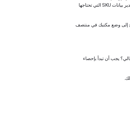
لإنشاء هيكل الطبقة ABC ، ​​كما تمزج بعض الشركات أكثر من معيار واحد. يجب أن تكون قادراً على تصدير بيانات SKU التي تحتاجها
ة ، وإذا لم تكن ثابتًا بأكثر من 99 بالمائة ، فستحتاج إلى وضع مكتبك في منتصف
مخزونك في الوقت الحالي؟ يجب أن تبدأ بإحصاء
ك.