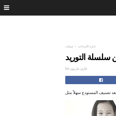
إدارة الأمدادات
عمليات
سلسلة التوريد
by غاري ماريون