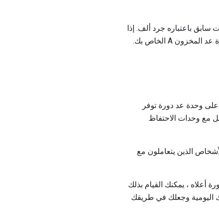
ا إلى هذا في وقت سابق باعتباره جرد ألف. إذا
(أعلم أن S في WMS تعني "system") تحتوي على وحدة عد دورة توفر
امل مع وحدات الاحتفاظ
أشخاص الذين يتعاملون مع
رة أعلاه ، يمكنك القيام بذلك
تك اليومية وجعلك في طريقك