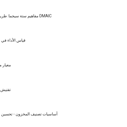
مفاهيم ستة سيجما: طريقة حل مشكلة DMAIC
قياس الأداء في 
معيار 
تفتيش ا
أساسيات تصنيف المخزون - تحسين س