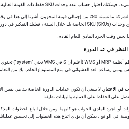
اختيار حساب عدد وحدات SKU فقط ذات القيمة العالية.
عادة ما يمثل 20٪ من مخزون الشركة ما نسبته 80٪ من إجمالي قيمة المخزون. أشرن
 يحين وقت الجرد المادي للعام القادم.
النظر في عد الدورة
معظم أنظمة MRP أو WMS 
على أساس يومي. يساعد العد العشوائي في منع المستودع الخاص بك من التع
 في الاعتبار.
لا ينبغي أن تكون عدادات الدورة الخاصة بك هي نفس ال
فصل على الحفاظ على العملية والبيانات نظيفة.
رات أو الجرد المادي: الجواب هو كليهما. ومن خلال اتباع الخطوات المذكو
ومية. في الواقع ، يمكن أن يؤدي اتباع هذه الخطوات إلى تحسين عمليا