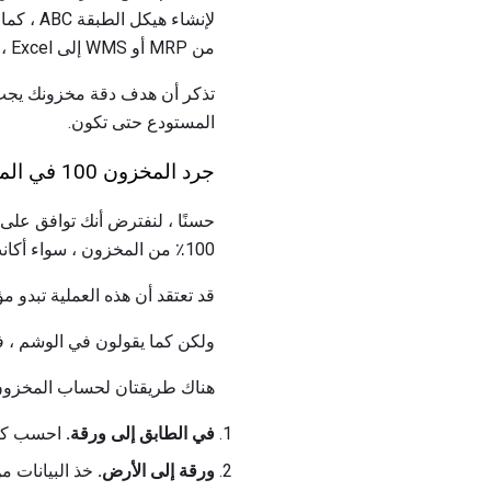
من MRP أو WMS إلى Excel ، وقم بإجراء فرز بسيط لبدء تصنيف ABC الخاص بك.
المستودع حتى تكون.
جرد المخزون 100 في المئة
100٪ من المخزون ، سواء أكانت 50 أو 15000 من وحدات SKU.
قد تعتقد أن هذه العملية تبدو 
ولكن كما يقولون في الوشم ، ف
هناك طريقتان لحساب المخزون 
في الطابق إلى ورقة.
احسب كل م
ورقة إلى الأرض.
خذ البيانات م