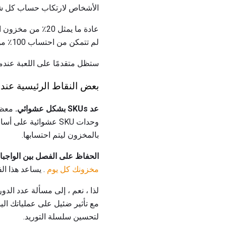
الأشخاص لارتكاب حساب كل شيء ، فيمكنك 
لم تتمكن من احتساب 100٪ من وحدات SKU (SKUs) الخاصة بك خلال السنة ، فعليك التفكير في دورة عد المخزون A الخاص بك.
ستظل متقدمًا على اللعبة عندما
بعض النقاط الرئيسية عند 
عد SKUs بشكل عشوائي.
وحدات SKU عشوائية 
بالمخزون ليتم احتسابها.
الحفاظ على الفصل بين الواجبات
مخزونك كل يوم
. يساعد هذا ال
لذا ، نعم ، إلى مسألة عدد الدو
مع تأثير ضئيل على عملياتك الي
لتحسين سلسلة التوريد.