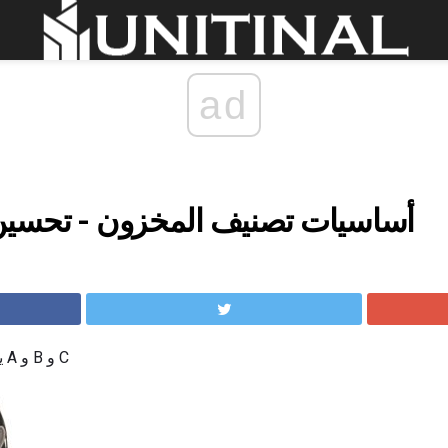
ad
أساسيات تصنيف المخزون - تحسين 
يعد تصنيف المستودع سهلاً مثل A و B و C