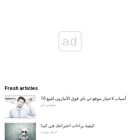
ad
Fresh articles
10 أسباب لاختيار موقع ئي باي فوق الأمازون للبيع
موقع ئي باي
كيفية براءات اختراعك ​​في كندا
أعمال صغيرة