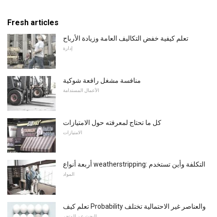
Fresh articles
تعلم كيفية خفض التكاليف العامة وزيادة الأرباح
إدارة
منافسة مشغل رافعة شوكية
الأعمال المستدامة
كل ما تحتاج لمعرفته حول الامتيازات
الامتيازات
أربعة أنواع weatherstripping: التكلفة وأين تستخدم
المواد
تعلم كيف Probability والعناصر غير الاحتمالية تختلف
البحث عن المتجر