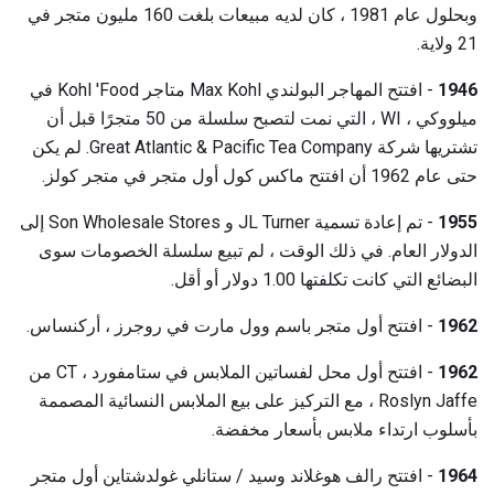
وبحلول عام 1981 ، كان لديه مبيعات بلغت 160 مليون متجر في
21 ولاية.
1946
- افتتح المهاجر البولندي Max Kohl متاجر Kohl 'Food في
ميلووكي ، WI ، التي نمت لتصبح سلسلة من 50 متجرًا قبل أن
تشتريها شركة Great Atlantic & Pacific Tea Company. لم يكن
حتى عام 1962 أن افتتح ماكس كول أول متجر في متجر كولز.
1955
- تم إعادة تسمية JL Turner و Son Wholesale Stores إلى
الدولار العام. في ذلك الوقت ، لم تبيع سلسلة الخصومات سوى
البضائع التي كانت تكلفتها 1.00 دولار أو أقل.
1962
- افتتح أول متجر باسم وول مارت في روجرز ، أركنساس.
1962
- افتتح أول محل لفساتين الملابس في ستامفورد ، CT من
Roslyn Jaffe ، مع التركيز على بيع الملابس النسائية المصممة
بأسلوب ارتداء ملابس بأسعار مخفضة.
1964
- افتتح رالف هوغلاند وسيد / ستانلي غولدشتاين أول متجر