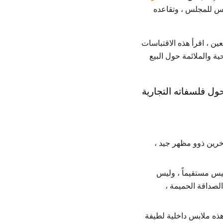
 الإطاحة ب Jeffيفريز من منصبه كرئيس للمجلس ، وتقاعده
للجدل مرتبة في ترتيب معين ، اقرأ هذه الاقتباسات
 والملائمة حول البيع
ول فلسفاته التجارية
خرين ذوو مظهر جيد ،
 ليس مستقيماً ، وليس
لصداقة الحميمة ،
 هذه ملابس داخلية لطيفة