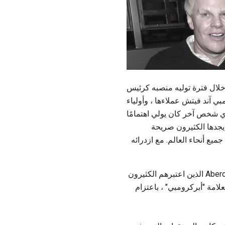
. خلال فترة توليه منصبه كرئيس
ي آند فيتش عملاءها ، وأولياء
يجدها الكثيرون صريحة
ع أنحاء العالم. مع ازدرائه
لم يكن جيفريز خجولًا أبداً بشأن الاعتراف بأنه كان لديه رؤية لكل من موظفي وعملاء Abercrombie & Fitch الذين اعتبرهم الكثيرون
لات. وقد اعترف جيفريز أكثر من مرة طوال 22 عامًا كزعيم لعلامة "أبركرومبي" ، باعتزام