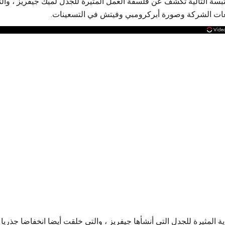
تبسة التالية تكشف عن فلسفة العمل المثيرة للجدل لميك جيفريز ، وال
عات الشركة وصورة أبركرومبي وفيتش في التسعينات.
 المثيرة للجدل التي أنشأها جيفريز ، والتي خلقت أيضا انخفاضا جذري