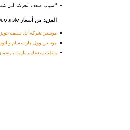
"أسباب ضعف الحركة التي شهدنا
المزيد من أسعار Quotable لتجار التجزئة والقادة:
مؤسس شركة أبل ستيف جوبز يق
مؤسس وول مارت سام والتون يق
ونقلت مضحك ، ملهمة ، وتحفي