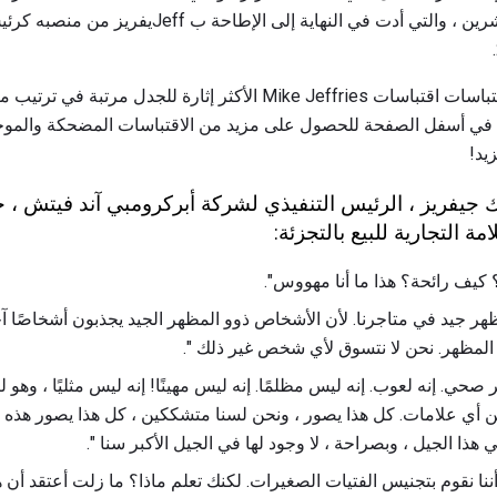
في القرن الواحد والعشرين ، والتي أدت في النهاية إلى
ما يلي هو مجموعة من بعض اقتباسات اقتباسات Mike Jeffries الأكثر إثارة 
ط في أسفل الصفحة للحصول على مزيد من الاقتباسات المضحكة والموحية
يد!
جيفريز ، الرئيس التنفيذي لشركة أبركرومبي آند فيتش ، ح
ة التجارية للبيع بالتجزئة:
كيف رائحة؟ هذا ما أنا مهووس".
جيد في متاجرنا. لأن الأشخاص ذوو المظهر الجيد يجذبون أشخاصًا آ
المظهر. نحن لا نتسوق لأي شخص غير ذلك ".
ر صحي. إنه لعوب. إنه ليس مظلمًا. إنه ليس مهينًا! إنه ليس مثليًا ، وهو
 عن أي علامات. كل هذا يصور ، ونحن لسنا متشككين ، كل هذا يصور هذه ا
هذا الجيل ، وبصراحة ، لا وجود لها في الجيل الأكبر سنا ".
أننا نقوم بتجنيس الفتيات الصغيرات. لكنك تعلم ماذا؟ ما زلت أعتقد أن