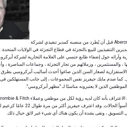
قبل أن يُطرد من منصبه كمدير تنفيذي لشركة Abercrombie & Fitch ، كان مايك
مديرين التنفيذيين للبيع بالتجزئة في قطاع التجزئة في الولايات المتحدة
ة وآرائه حول إضفاء طابع جنسي على العلامة التجارية لشركة أبركرومب
الاستفزازية لصغار السن الذين صاغوا أحدث أساليب أبركرومبي بطرق 
. كما صدم مايك جيفريز نفس المجموعات ، إلى جانب المستهلكين في جمي
لموظفين الذين لا يعتبرونه مناسبًا لـ "مظهر أبركرومبي".
استبعادًا على الأقل وتمييزًا في أسوأ الحا
التسويق ، ونفى بشدة أن يكون هناك أي شيء غير لائق حيال ذلك.