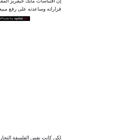
إن اقتباسات مايك جيفريز المق
قراراته وساعدته على رفع مبي
لكن كانت نفس الفلسفة التجارية