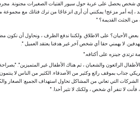
 أي شخص يحصل على عربة حول سيور الفتيات الصغيرات مجنونة. مجرد 
 ، إنه أمر مزعج! يمكنني أن أرى انزعاجًا من ترك فتاتك مع مجموعة من
 من الجثث القديمة؟ "
 بعض الأحيان؟ على الاطلاق. ولكننا ندفع الظرف ، ونحاول أن نكون مض
هدفين. لا يهمني حقا أي شخص آخر غير هدفنا يعتقد العميل ".
ة ترتدي جينزه على أكتافه."
أطفال الرائعون والشعبان ، ثم هناك الأطفال غير المتميزين". "بصراحة
يكي جذاب بموقف رائع وكثير من الأصدقاء. الكثير من الناس لا ينتمون [
ك الشركات التي تعاني من المشاكل تحاول استهداف الجميع: الصغار والكب
، فأنت لا تنفر أي شخص ، ولكنك لا تثير أحدا. "