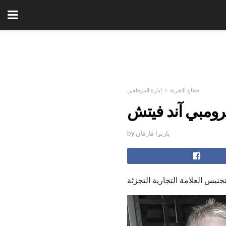
قطاع التجزئة
إدارة الموظفين
رومبي آند فيتش
by باربرا فارفان
يس العلامة التجارية التجزئة