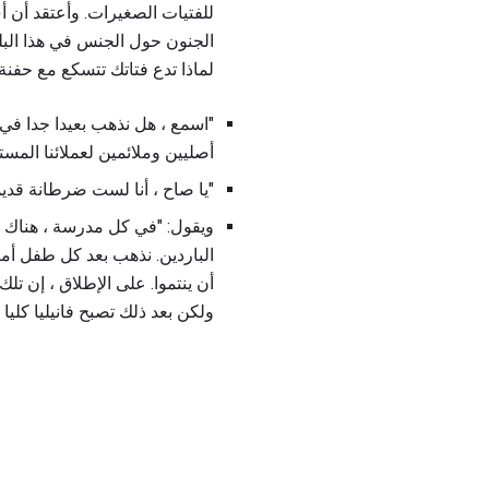
للفتيات الصغيرات. وأعتقد أن
الجنون حول الجنس في هذا البلد
لماذا تدع فتاتك تتسكع مع حفنة
"اسمع ، هل نذهب بعيدا جدا في
أصليين وملائمين لعملائنا المست
"يا صاح ، أنا لست ضرطانة قديم
ويقول: "في كل مدرسة ، هناك ال
الباردين. نذهب بعد كل طفل أمر
أن ينتموا. على الإطلاق ، إن تل
ولكن بعد ذلك تصبح فانيليا كليا 