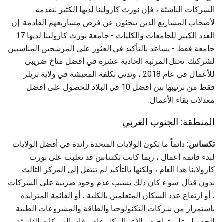
الشركات الناشئة ، فإن نورث كارولينا لديها الكثير لتقدمه
لأصحاب المشاريع الذين يبحثون عن فرص مشاريعهم القادمة. إن
العدد الكبير للجامعات والكليات - جامعة نورث كارولينا لديها 17
جامعة فقط - يساعد بالتأكيد في العثور على المرشحين المناسبين
لشركتك. تحتل المرتبة الحادية عشرة في أفضل مناخ ضريبي
للأعمال في عام 2018 ، وتدني تكلفة المعيشة في ولاية تريلر
فقط من ترتيبها بين أفضل 10 في البلاد للحصول على أفضل
معدلات بقاء الأعمال.
المنطقة: الجنوب الغربي
تكساس:
دائماً ما تكون الولايات المتحدة رائدة في أفضل الولايات
لبدء قائمة أعمال ، ربما كانت تكساس قد تغلبت على نورث
كارولاينا هذا العام ، ولكنها بالتأكيد لم تنتقل إلى المركز الثالث
بدون قتال. سواء كان ذلك بسبب عدم وجود ضريبة على الشركات
، أو ارتفاع عدد السكان المتعلمين بالكلية ، أو القائمة المتزايدة
باستمرار من شركات التكنولوجيا والطاقة والمشروعات الطبية
للحصول على تراخيص الأعمال كل عام ، فإن الشركات الناشئة