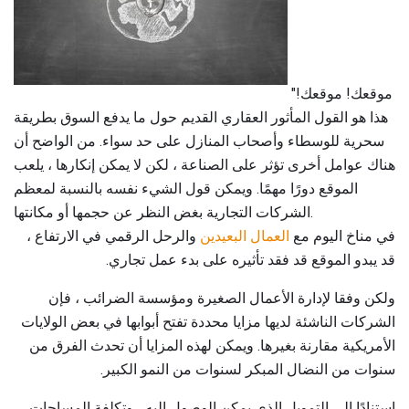
"موقعك! موقعك!
هذا هو القول المأثور العقاري القديم حول ما يدفع السوق بطريقة
سحرية للوسطاء وأصحاب المنازل على حد سواء. من الواضح أن
هناك عوامل أخرى تؤثر على الصناعة ، لكن لا يمكن إنكارها ، يلعب
الموقع دورًا مهمًا. ويمكن قول الشيء نفسه بالنسبة لمعظم
الشركات التجارية بغض النظر عن حجمها أو مكانتها.
في مناخ اليوم مع
العمال البعيدين
والرحل الرقمي في الارتفاع ،
قد يبدو الموقع قد فقد تأثيره على بدء عمل تجاري.
ولكن وفقا لإدارة الأعمال الصغيرة ومؤسسة الضرائب ، فإن
الشركات الناشئة لديها مزايا محددة تفتح أبوابها في بعض الولايات
الأمريكية مقارنة بغيرها. ويمكن لهذه المزايا أن تحدث الفرق من
سنوات من النضال المبكر لسنوات من النمو الكبير.
استنادًا إلى التمويل الذي يمكن الوصول إليه ، وتكلفة المساحات