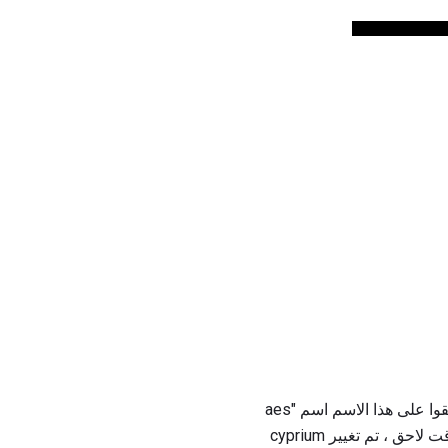
كانت جزيرة Cypress في البحر المتوسط ​​هي مصدر النحاس الذي استخدمه الرومان القدماء. لقد أطلقوا على هذا الاسم اسم "aes
Cyprium" ، الذي يُترجم إلى الإنجليزية باسم "معدن قبرص". تم تقصير هذا الاسم إلى cyprium ، وفي وقت لاحق ، تم تغيير cyprium