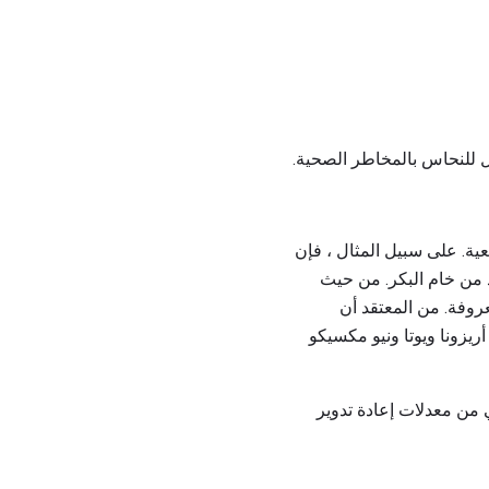
 للنحاس بالمخاطر الصحية.
ية. على سبيل المثال ، فإن
عن معالجة النحاس الجديد من خام البكر. من حيث
ة فقط من الاحتياطيات المعروفة. من المعتقد أن
ي ، مع تركيز الإنتاج في أريزونا ويوتا ونيو مكسيكو
ني من معدلات إعادة تدوير