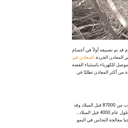
م قد تم تصنيعه أولاً في أجسام
ر المعادن الخردة.
المعادن غير
ة من أكثر المعادن تطلبًا في
تم استخدام النحاس وإعادة تدويره من قبل الناس لأكثر من 10،000 سنة ، مع قلادة مؤرخة إلى ما يقرب من 87000 قبل الميلاد وقد
تم العثور عليها في ما هو الآن شمال العراق. حوالي 8000 قبل الميلاد ، ظهر النحاس كبديل للحجر ، وبحلول عام 4000 قبل الميلاد ،
3 قبل الميلاد ، استمرت تكنولوجيا معالجة النحاس في النمو