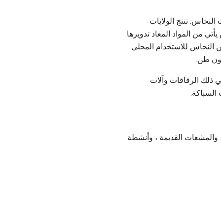
النحاس. تنتج الولايات
س يأتي من المواد المعاد تدويرها.
يات المتحدة إلى معالجة 1.8 مليون طن متري من النحاس للاستخدام المحلي
في ذلك الرقاقات وآلات
 السباكة.
 ، والمشعات القديمة ، وأنشطة