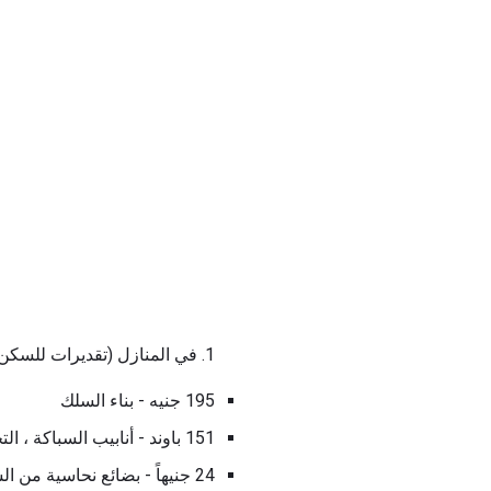
1. في المنازل (تقديرات للسكن 2100 قدم مربع)
195 جنيه - بناء السلك
151 باوند - أنابيب السباكة ، التجهيزات ، الصمامات
24 جنيهاً - بضائع نحاسية من السباكين