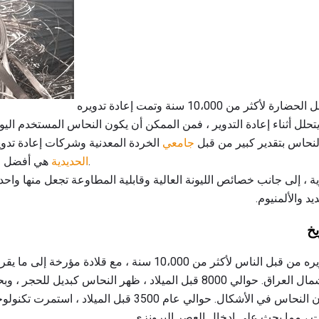
لقد تم استخدام النحاس من قبل الحضارة لأكثر من 10،000 سنة وتمت إعادة تدويره
 يتحلل أثناء إعادة التدوير ، فمن الممكن أن يكون النحاس المستخدم اليو
لنحاس بتقدير كبير من قبل
جامعي
الخردة المعدنية وشركات إعادة تدوي
هي أفضل موصل للكهرباء باستثناء الفضة.
الحديدية
ية ، إلى جانب خصائص الليونة العالية وقابلية المطاوعة تجعل منها واحد
يد والألمنيوم.
خ
كان المصريون يسخنون ويصبون النحاس في الأشكال. حوالي عام 500
 ، مما يحث على إدخال العصر البرونزي.