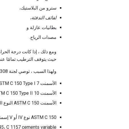
سترو من البلاستيك،
لفائف التدفئة،
بطانيات عازلة و
مصدات الرياح.
ومع ذلك ، إذا كانت درجة الحرارة أقل من 20 درجة فهرنهايت 
حيث يتوقف الترطيب تمامًا عند
ولهذا السبب ، توصي لجنة 308 التابعة للجنة الاستشارية المعنية بالإنفاذ (ACI) بفترات المعالجة الدنيا التالية:
الأسمنت ASTM C 150 Type I 7 أيام
الأسمنت ASTM C 150 Type II 10 أيام
الأسمنت ASTM C 150 النوع الثالث 3 أيام
ASTM C 150 نوع IV أو V إسمنت 14 يوم
5، C 1157 cements variable