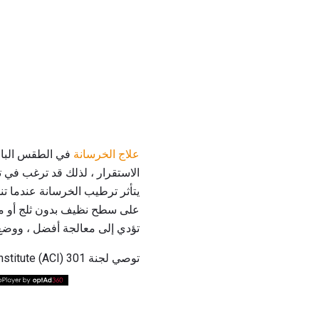
علاج الخرسانة
في الطقس البارد
يتأثر ترطيب الخرسانة عندما ت
على سطح نظيف بدون ثلج أو موا
تؤدي إلى معالجة أفضل ، ووض
توصي لجنة American Concrete Institute (ACI) 301 بحد أدنى من المعالجة يعادل الخرسانة بنسبة 70٪ من قوة الضغط المحددة.