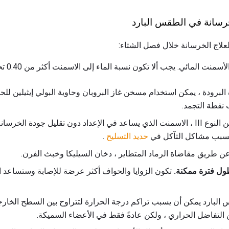
خرسانة في الطقس البارد
علاج الخرسانة خلال فصل الشتاء:
مائي. يجب ألا تكون نسبة الماء إلى الاسمنت أكثر من 0.40 تحت ظروف التجميد.
البرودة ، يمكن استخدام مسخن غاز البروبان وحاوية البولي إيثيلين ل
ب نقطة التجمد.
استخدم الأسمنت البورتلاندي من النوع III ، الاسمنت الذي يساعد في الإعداد دون تقليل ج
يسبب مشاكل التآكل في
حديد التسليح
.
عن طريق مقاضاة الرماد المتطاير ، دخان السيليكا وخبث الفرن.
ول فترة ممكنة.
تكون الزوايا والحواف أكثر عرضة للإصابة وستساعد ال
س البارد يمكن أن يسبب تراكم درجة الحرارة لتتراوح بين السطح الخا
التفاضل الحراري ، ولكن عادةً فقط في الأعضاء السميكة.