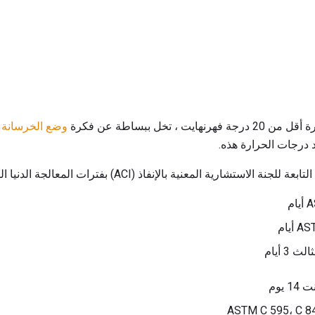
، تخل ببساطة عن فكرة
وضع الخرسانة
ل
 درجات الحرارة هذه.
ASTM C 595، C 84