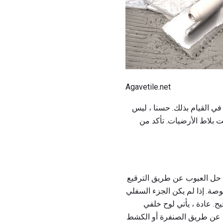
Agavetile.net
 في القيام بذلك. حسنا ، ليس
يت بلاط الأرضيات. تأكد من
 حل العيوب عن طريق الترقيع
كب التصحيح للماء. إذا كنت تقوم بتركيب الخشب ، فتأكد من أن الطبقة السفلية لا تقل عن 1.5 بوصة. إذا لم يكن الجزء السفلي
 عادة ، يأتي لوح خلفي
المعالجة عن طريق الصنفرة أو الكشط