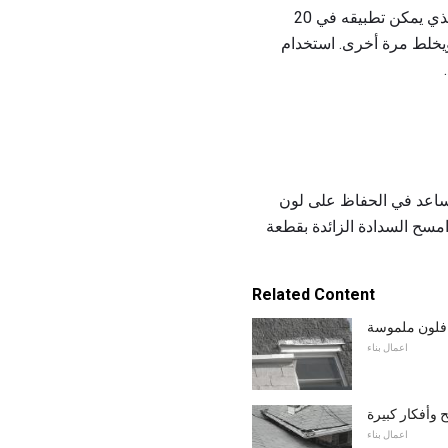
خلط الجص التالية توصيات الشركة المصنعة أو حتى يتم تحقيق الاتساق على نحو سلس. اخلط المبلغ الذي يمكن تطبيقه في 20
ويخلط مرة أخرى. استخدام
بيقه. هذه العملية سوف تساعد في الحفاظ على لون
مسح السدادة الزائدة بقطعة
Related Content
 افلون ملموسة
اعمال بناء
ح وأفكار كبيرة
اعمال بناء