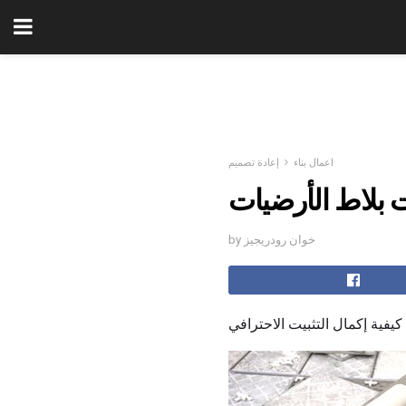
اعمال بناء
إعادة تصميم
ت بلاط الأرضيات
by خوان رودريجيز
فية إكمال التثبيت الاحترافي