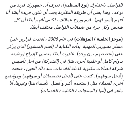
للتواصل.
باعتبارك
(نوع المنظمة)
، تعرف أن جمهورك فريد من
نوعه ، وهذا يعني أن طريقة المقاربة يجب أن تكون فريدة أيضًا.
أنا
أفهم
(أسواقهم) ،
قيم وروح عملائك ، لكنني أفهم أيضًا أن كل
شخص وكل جزء من ضمانات التواصل مختلف أيضًا.
(موجز الخلفية / المؤهلات)
في عام 2006 ، اتخذت قرارين غيرا
مسار مسيرتي المهنية.
بدأت الكتابة لـ (اسم المنشور) الذي يركز
على
(تخصصهم ، إن وجد)
.
غادرت أيضًا منصبي كإدراج (وظيفة
بدوام كامل أو خلفية أخرى هنا) في (الشركة) من أجل تأسيس
شركة اتصالات مكتوبة كاملة الخدمات.
منذ ذلك الحين ، فتحت
(أدخل سوقهم)
.
كتبت على
(أدخل تخصصاتك أو سوقهم)
ومواضيع
أخرى للعملاء مثل
(استخدم أكبر وأفضل الأسماء هنا)
وغيرها.
أنا
ماهر في (أنواع المنتجات / الكتابة / الخدمات).