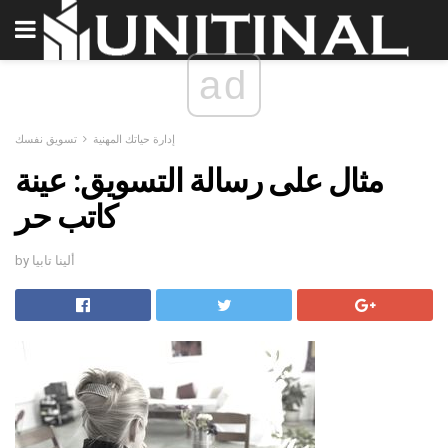
ad
إدارة حياتك المهنية
تسويق نفسك
مثال على رسالة التسويق: عينة
كاتب حر
by ألينا تابيا